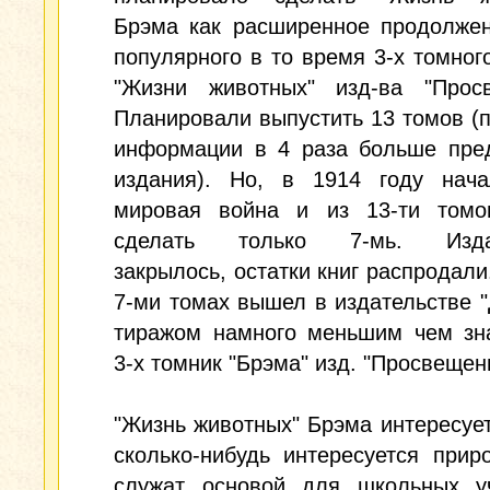
Брэма как расширенное продолжен
популярного в то время 3-х томног
"Жизни животных" изд-ва "Просв
Планировали выпустить 13 томов (
информации в 4 раза больше пре
издания). Но, в 1914 году нача
мировая война и из 13-ти томо
сделать только 7-мь. Издат
закрылось, остатки книг распродали.
7-ми томах вышел в издательстве "
тиражом намного меньшим чем зн
3-х томник "Брэма" изд. "Просвещен
"Жизнь животных" Брэма интересует
сколько-нибудь интересуется прир
служат основой для школьных уч