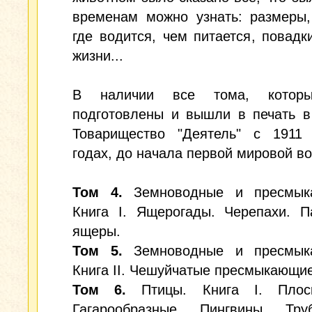
временам можно узнать: размеры,
где водится, чем питается, повадк
жизни...
В наличии все тома, котор
подготовлены и вышли в печать в
Товарищество "Деятель" c 1911
годах, до начала первой мировой в
Том 4.
Земноводные и пресмык
Книга I. Ящерогады. Черепахи. П
ящеры.
Том 5.
Земноводные и пресмык
Книга II. Чешуйчатые пресмыкающие
Том 6.
Птицы. Книга I. Плоск
Гагарообразные. Пингвины. Труб