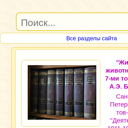
Все разделы сайта
"Жи
животн
7-ми то
А.Э. 
Сан
Петер
тов
"Деят