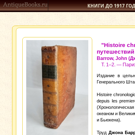
КНИГИ ДО 1917
ГО
"Histoire c
путешествий
Barrow, John (
Т. 1–2. — Париж:
Издание в цельн
Генерального Штаба.
Histoire chronologi
depuis les premier
(Хронологическа
океаном и Велики
и Бьюкена).
Труд
Джона Бар