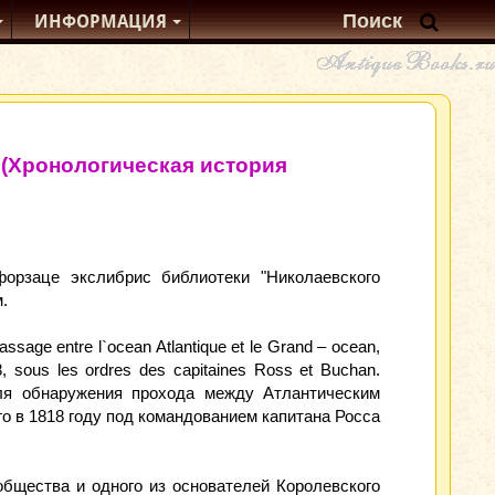
ИНФОРМАЦИЯ
e… (Хронологическая история
форзаце экслибрис библиотеки "Николаевского
м.
passage entre l`ocean Atlantique et le Grand – ocean,
18, sous les ordres des capitaines Ross et Buchan.
для обнаружения прохода между Атлантическим
го в 1818 году под командованием капитана Росса
общества и одного из основателей Королевского