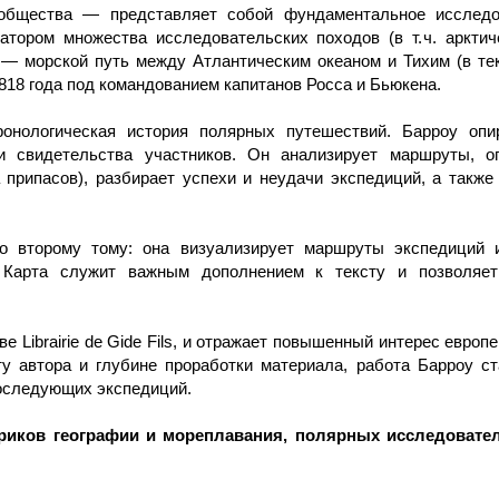
 общества — представляет собой фундаментальное исследов
атором множества исследовательских походов (в т. ч. аркти
— морской путь между Атлантическим океаном и Тихим (в те
818 года под командованием капитанов Росса и Бьюкена.
ронологическая история полярных путешествий. Барроу опи
свидетельства участников. Он анализирует маршруты, оп
 припасов), разбирает успехи и неудачи экспедиций, а также
ко второму тому: она визуализирует маршруты экспедиций 
. Карта служит важным дополнением к тексту и позволяе
ве Librairie de Gide Fils, и отражает повышенный интерес европ
у автора и глубине проработки материала, работа Барроу с
последующих экспедиций.
ориков географии и мореплавания, полярных исследовате