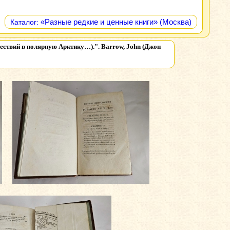
«Разные редкие и ценные книги» (Москва)
Каталог:
ешествий в полярную Арктику…).". Barrow, John (Джон