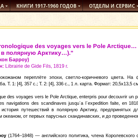
ДА
КНИГИ
1917-1960
ГОДОВ
ОТДЕЛЫ
И СЕРВИС
hronologique des voyages vers le Pole Arctiqu
 в полярную Арктику…)."
Джон Барроу)
 Librairie de Gide Fils, 1819 г.
окожаном переплёте эпохи, светло‑коричневого цвета. На 
 Т. 1: [4], 357 с.; Т. 2: [4], 336 с., 1 л. карта. Формат: 20,5x13,5 с
que des voyages vers le Pole Arctique, enterpris pour decouvrir un 
es navigations des scandinaves jusqu`a l`expedition faite, en 18
я история путешествий в полярную Арктику, предпринятых 
м океаном, от первых парусных скандинавских, и до проведенно
роу
(1764–1848) — английского политика, члена Королевского 