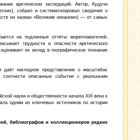
ание арктических экспедиций. Автор, будучи
ческих), собрал и систематизировал сведения о
ксте он назван «Великим океаном») — от самых
рается на подлинные отчёты мореплавателей,
исывает трудности и опасности арктического
 оценивает их вклад в географическое познание
и даёт наглядное представление о масштабах
т соотнести описанные события с реальными
ейской науки и общественности начала XIX века к
тала одним из ключевых источников по истории
лей, библиографов и коллекционеров редких