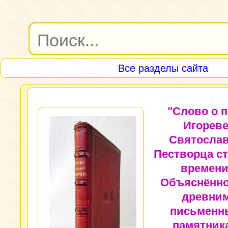
Все разделы сайта
"Слово о п
Игорев
Святосла
Пестворца ст
времени
Объяснённо
древни
письменн
памятник