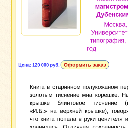
магистром
Дубенским
Москва,
Университет
типография,
год
Оформить заказ
Цена: 120 000 руб.
Книга в старинном полукожаном пе
золотым тиснение мна корешке. Н
крышке блинтовое тиснение (
«И.Б.» на верхней крышке), говор
что книга попала в руки ценителя 
хранилась. Отличная сохранность.