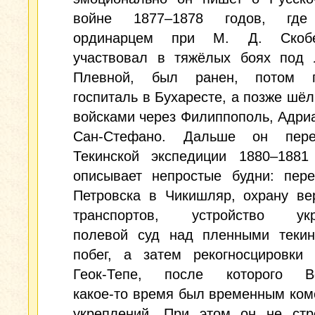
войне 1877–1878 годов, где
ординарцем при М. Д. Скоб
участвовал в тяжёлых боях под 
Плевной, был ранен, потом 
госпиталь в Бухаресте, а позже шёл
войсками через Филиппополь, Адри
Сан‑Стефано. Дальше он пере
Текинской экспедиции 1880–1881
описывает непростые будни: пере
Петровска в Чикишляр, охрану ве
транспортов, устройство укр
полевой суд над пленными текин
побег, а затем рекогносцировки
Геок‑Тепе, после которого В
какое‑то время был временным ко
укреплений. При этом он не стр