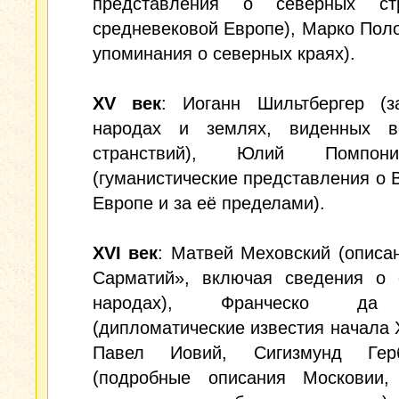
представления о северных ст
средневековой Европе), Марко Поло
упоминания о северных краях).
XV век
: Иоганн Шильтбергер (з
народах и землях, виденных 
странствий), Юлий Помпо
(гуманистические представления о 
Европе и за её пределами).
XVI век
: Матвей Меховский (описа
Сарматий», включая сведения о 
народах), Франческо да
(дипломатические известия начала X
Павел Иовий, Сигизмунд Герб
(подробные описания Московии,