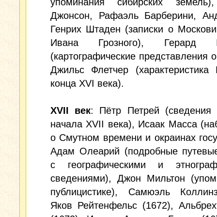
упоминания сибирских земель)
Джонсон, Рафаэль Барберини, Анд
Генрих Штаден (записки о Москов
Ивана Грозного), Герард М
(картографические представления о
Джильс Флетчер (характеристика 
конца XVI века).
XVII век
: Пётр Петрей (сведения
начала XVII века), Исаак Масса (н
о Смутном времени и окраинах госу
Адам Олеарий (подробные путевые
с географическими и этнограф
сведениями), Джон Мильтон (упом
публицистике), Самюэль Коллинз
Яков Рейтенфельс (1672), Альбре