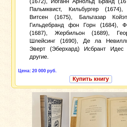
(1672), Иоганн Арнольд Бранд (16
Пальмквист, Кильбургер (1674),
Витсен (1675), Бальтазар Койэт
Гильдебранд фон Горн (1684), Ф
(1687), Жербильон (1689), Ге
Шлейсинг (1690), Де ла Невилль
Эверт (Эберхард) Исбрант Идес 
другие.
Цена: 20 000 руб.
Купить книгу