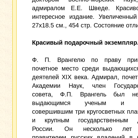
адмиралом Е.Е. Шведе. Красив
интересное издание. Увеличенный
27х18.5 см., 454 стр. Состояние отл
Красивый подарочный экземпляр
Ф. П. Врангелю по праву при
почетное место среди выдающихся
деятелей ХIХ века. Адмирал, поче
Академии Наук, член Государс
совета, Ф.П. Врангель был н
выдающимся ученым и мо
совершившим три кругосветных пла
и крупным государственным д
России. Он несколько лет 
правителем русских владений в 