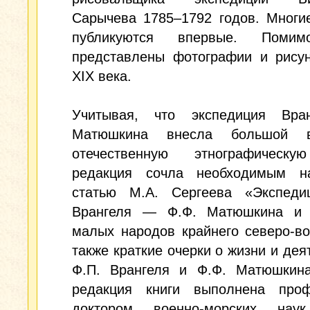
Сарычева 1785–1792 годов. Многи
публикуются впервые. Помим
представлены фотографии и рисун
XIX века.
Учитывая, что экспедиция Вр
Матюшкина внесла большой 
отечественную этнографическу
редакция сочла необходимым на
статью М.А. Сергеева «Экспеди
Врангеля — Ф.Ф. Матюшкина и 
малых народов крайнего северо-во
также краткие очерки о жизни и дея
Ф.П. Врангеля и Ф.Ф. Матюшкин
редакция книги выполнена проф
доктором военно-морских наук