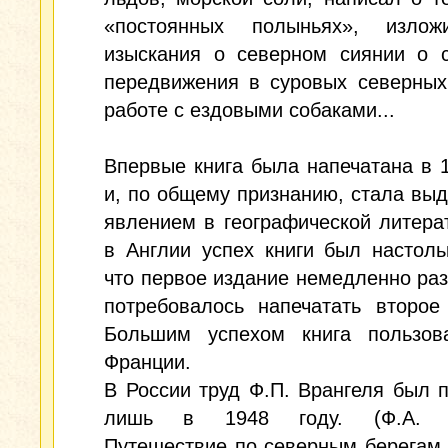
«постоянных полыньях», изло
изыскания о северном сиянии о с
передвижения в суровых северных
работе с ездовыми собаками...
Впервые книга была напечатана в 1
и, по общему признанию, стала в
явлением в географической литерат
в Англии успех книги был настоль
что первое издание немедленно ра
потребовалось напечатать второе
Большим успехом книга пользов
Франции.
В России труд Ф.П. Врангеля был 
лишь в 1948 году. (Ф.А. В
Путешествие по северным берегам