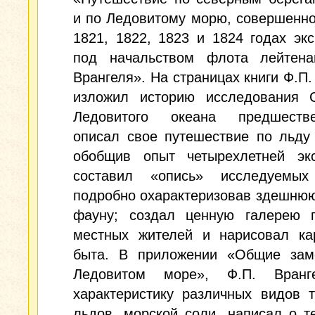
и по Ледовитому морю, совершенно
1821, 1822, 1823 и 1824 годах эк
под начальством флота лейтена
Врангеля». На страницах книги Ф.П.
изложил историю исследования 
Ледовитого океана предшестве
описал свое путешествие по льду
обобщив опыт четырехлетней экс
составил «опись» исследуемых
подробно охарактеризовав здешню
фауну; создал ценную галерею п
местных жителей и нарисовал ка
быта. В приложении «Общие зам
Ледовитом море», Ф.П. Вранг
характеристику различных видов 
льдов, морской соли, написал о т