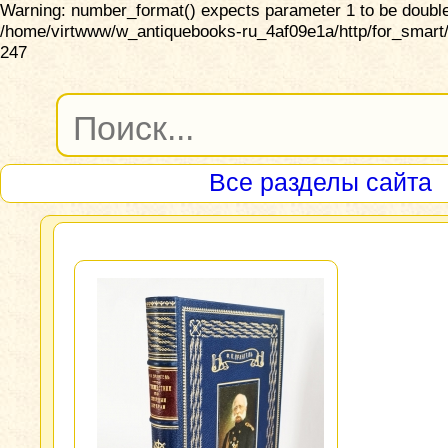
Warning: number_format() expects parameter 1 to be double,
/home/virtwww/w_antiquebooks-ru_4af09e1a/http/for_smart/
247
Все разделы сайта