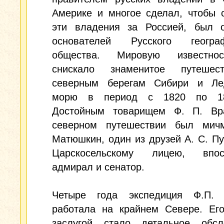
Америке и многое сделал, чтобы 
эти владения за Россией, был 
основателей Русского географ
общества. Мировую известно
снискало знаменитое путешес
северным берегам Сибири и Ле
морю в период с 1820 по 18
Достойным товарищем Ф. П. Вр
северном путешествии был мич
Матюшкин, один из друзей А. С. П
Царскосельскому лицею, впос
адмирал и сенатор.
Четыре года экспедиция Ф.П. 
работала на крайнем Севере. Его
заслугой стало детальное обсл