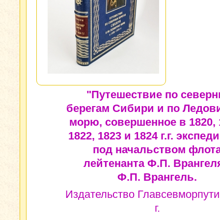
"Путешествие по север
берегам Сибири и по Ледов
морю, совершенное в 1820, 
1822, 1823 и 1824 г.г. экспед
под начальством флот
лейтенанта Ф.П. Врангеля
Ф.П. Врангель.
Издательство Главсевморпути
г.