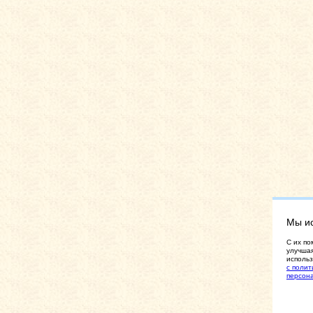
Мы и
C их по
улучшая
использ
с полит
персон