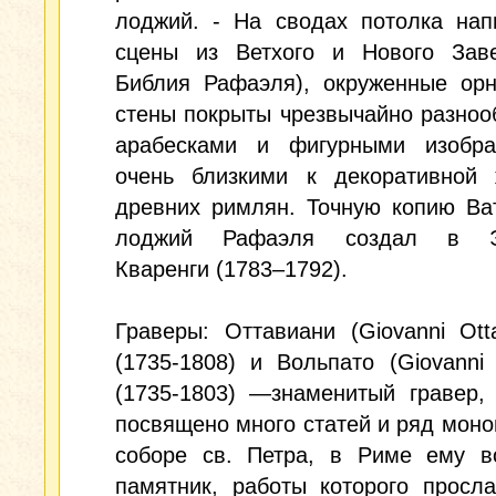
лоджий. - На сводах потолка нап
сцены из Ветхого и Нового Завет
Библия Рафаэля), окруженные орн
стены покрыты чрезвычайно разно
арабесками и фигурными изобра
очень близкими к декоративной 
древних римлян. Точную копию Ва
лоджий Рафаэля создал в Э
Кваренги (1783–1792).
Граверы: Оттавиани (Giovanni Otta
(1735-1808) и Вольпато (Giovanni 
(1735-1803) —знаменитый гравер,
посвящено много статей и ряд моно
соборе св. Петра, в Риме ему во
памятник, работы которого просл