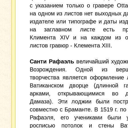
с указанием только о гравере Ottav
на одном из листов нет выходных д
издателе или типографе и даты изд
на заглавном листе есть при
Климента XIV и на каждом из о
листов гравюр - Клемента XIII.
Санти Рафаэль
величайший художн
Возрождения. Одной из вер
творчества является оформление 
Ватиканском дворце (длинной г
арками, открывающимися во д
Дамаза). Эти лоджии были пост
совместно с Браманте. В 1519 г. по
Рафаэля, его учениками были 
росписью потолок и стены Ват