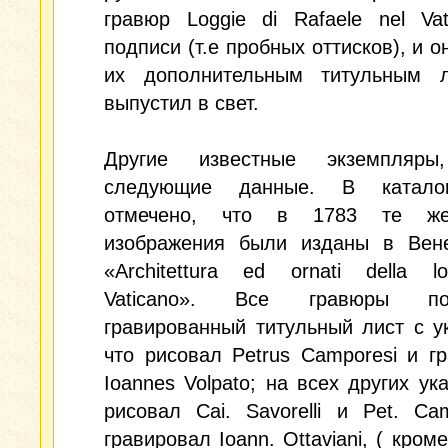
гравюр Loggie di Rafaele nel Va
подписи (т.е пробных оттисков), и о
их дополнительным титульным 
выпустил в свет.
Другие известные экземпляры
следующие данные. В катало
отмечено, что в 1783 те ж
изображения были изданы в Вене
«Architettura ed ornati della l
Vaticano». Все гравюры под
гравированный титульный лист с у
что рисовал Petrus Camporesi и г
Ioannes Volpato; на всех других ука
рисовал Cai. Savorelli и Pet. Ca
гравировал Ioann. Ottaviani, ( кром