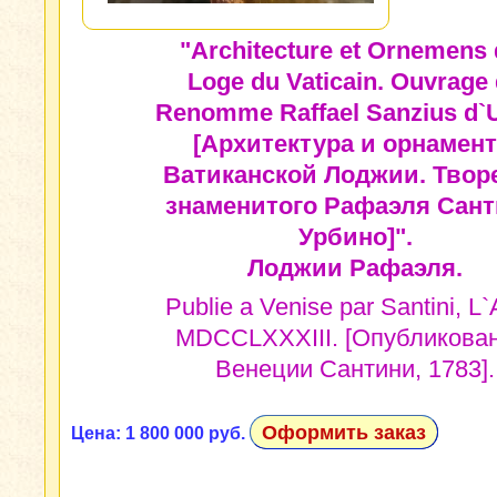
"Architecture et Ornemens 
Loge du Vaticain. Ouvrage
Renomme Raffael Sanzius d`U
[Архитектура и орнамен
Ватиканской Лоджии. Твор
знаменитого Рафаэля Сант
Урбино]".
Лоджии Рафаэля.
Publie a Venise par Santini, L
MDCCLXXXIII. [Опубликован
Венеции Сантини, 1783].
Оформить заказ
Цена: 1 800 000 руб.