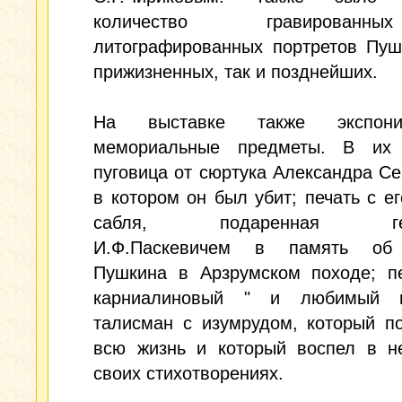
количество гравирова
литографированных портретов Пуш
прижизненных, так и позднейших.
На выставке также экспонир
мемориальные предметы. В их
пуговица от сюртука Александра Се
в котором он был убит; печать с ег
сабля, подаренная ген
И.Ф.Паскевичем в память об 
Пушкина в Арзрумском походе; пе
карниалиновый " и любимый п
талисман с изумрудом, который п
всю жизнь и который воспел в не
своих стихотворениях.