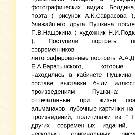
фотографических видах Болдина
поэта ( рисунок А.К.Саврасова )
ближайшего друга Пушкина после
П.В.Нащокина ( художник Н.И.Под
). Поступили портреты пис
современников Пуш
литографированные портреты А.А.Д
Е.А.Баратынского, которые 
находились в кабинете Пушкина
составе выставки были иллюс
произведениям Пушкина: г
отпечатанные при жизни по
альманахов, лубочные картинки на
произведений, политипажи из " 
других современных изданий,
несколько оригинальных рис