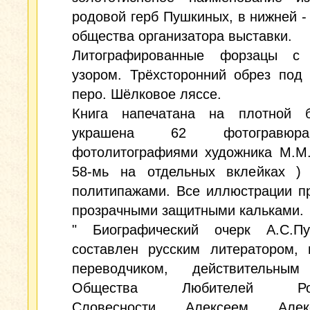
родовой герб Пушкиных, в нижней -
общества организатора выставки.
Литографированные форзацы с
узором. Трёхсторонний обрез под
перо. Шёлковое ляссе.
Книга напечатана на плотной 
украшена 62 фотогравю
фотолитографиями художника М.М.
58-мь на отдельных вклейках )
политипажами. Все иллюстрации п
прозрачными защитными кальками.
" Биографический очерк А.С.П
составлен русским литератором, 
переводчиком, действительны
Общества Любителей Росс
Словесности Алексеем Алекс