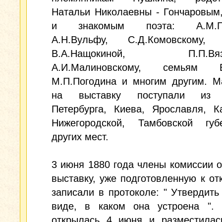
Натальи Николаевны - Гончаровым
и знакомым поэта: А.М.Гор
А.Н.Вульфу, С.Д.Комовскому, В
В.А.Нащокиной, П.П.Вязе
А.И.Малиновскому, семьям В.
М.П.Погодина и многим другим. М
на выставку поступали из 
Петербурга, Киева, Ярославля, К
Нижегородской, Тамбовской гу
других мест.
3 июня 1880 года члены комиссии 
выставку, уже подготовленную к от
записали в протоколе: " Утвердить
виде, в каком она устроена ". 
открылась 4 июня и разместилас