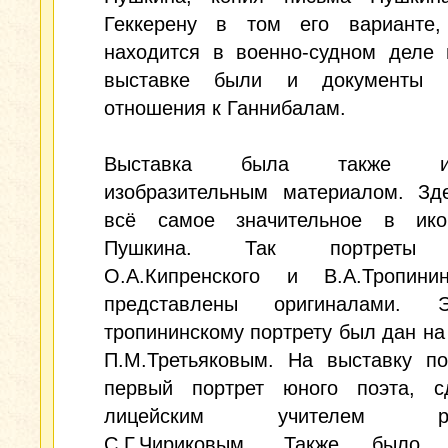
Геккерену в том его варианте,
находится в военно-судном деле 
выставке были и документы 
отношения к Ганнибалам.
Выставка была также инт
изобразительным материалом. Зд
всё самое значительное в ико
Пушкина. Так портреты 
О.А.Кипренского и В.А.Тропин
представлены оригиналами. 
тропининскому портрету был дан на
П.М.Третьяковым. На выставку по
первый портрет юного поэта, с
лицейским учителем рис
С.Г.Чириковым. Также было 