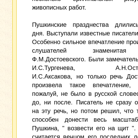
живописных работ.
Пушкинские празднества длилис
дня. Выступали известные писатели
Особенно сильное впечатление про
слушателей знаменита
Ф.М.Достоевского. Были замечател
И.С.Тургенева, А.Н.Остро
И.С.Аксакова, но только речь Дос
произвела такое впечатление, к
пожалуй, не было в русской слове
до, ни после. Писатель не сразу 
на эту речь, но потом решил, что 
способен донести весь масшта
Пушкина, " возвести его на щит ".
считается венцом его последних л