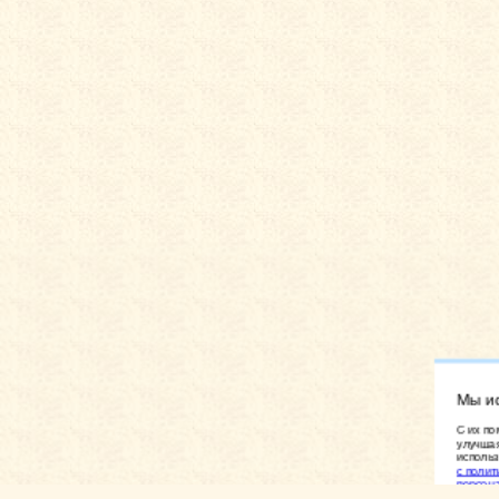
Мы и
C их по
улучшая
использ
с полит
персон