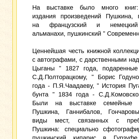
На выставке было много книг
издания произведений Пушкина, 
на французский и немецкий
альманахи, пушкинский " Современн
Ценнейшая честь книжной коллекци
с автографами, с дарственными над
Цыганы " 1827 года, подаренные
С.Д.Полторацкому, " Борис Годун
года - П.Я.Чаадаеву, " История Пуг
бунта " 1834 года - С.Д.Комовск
Были на выставке семейные п
Пушкина, Ганнибалов, Гончаров
виды мест, связанных с преб
Пушкина: специально сфотографи
пушкинский кипарис в Гурзуфе