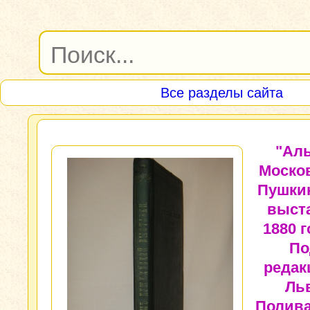
Все разделы сайта
"Ал
Моско
Пушки
выст
1880 г
По
редак
Ль
Полива