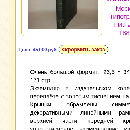
Моск
Типог
Т.И.Г
188
Оформить заказ
Цена: 45 000 руб.
Очень большой формат: 26,5 * 34,
171 стр.
Экземпляр в издательском коле
переплёте с золотым тиснением на
Крышки обрамлены симмет
декоративными линейными рам
верхней части передней к
золототиснёное наименование и