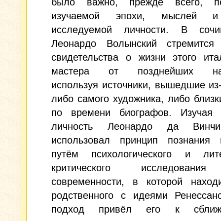
было важно, прежде всего, п
изучаемой эпохи, мыслей и
исследуемой личности. В соч
Леонардо Волынский стремится 
свидетельства о жизни этого ита
мастера от позднейших нас
используя источники, вышедшие из
либо самого художника, либо близк
по времени биографов. Изучая
личность Леонардо да Винчи
использовал принцип познания 
путём психологического и лите
критического исследовани
современности, в которой наход
родственного с идеями Ренессанс
подход привёл его к сбли