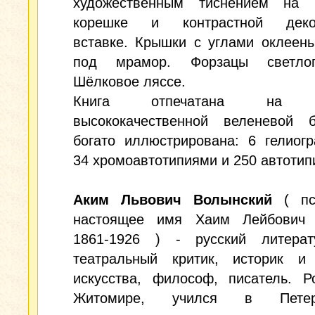
художественным тиснением на 
корешке и контрастной декор
вставке. Крышки с углами оклеен
под мрамор. Форзацы светлог
Шёлковое ляссе.
Книга отпечатана на п
высококачественной веленевой 
богато иллюстрирована: 6 гелиог
34 хромоавтотипиями и 250 автотип
Аким Львович Волынский
( пс
настоящее имя Хаим Лейбович 
1861-1926 ) - русский литера
театральный критик, историк и 
искусства, философ, писатель. Р
Житомире, учился в Петерб