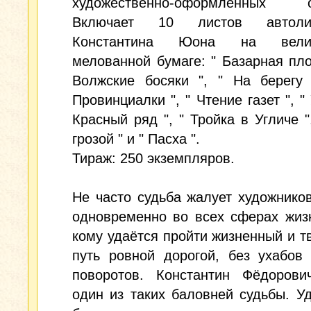
художественно-оформленных о
Включает 10 листов автолит
Константина Юона на велик
мелованной бумаге: " Базарная пло
Волжские босяки ", " На берегу 
Провинциалки ", " Чтение газет ", " 
Красный ряд ", " Тройка в Угличе "
грозой " и " Пасха ".
Тираж: 250 экземпляров.
Не часто судьба жалует художнико
одновременно во всех сферах жиз
кому удаётся пройти жизненный и т
путь ровной дорогой, без ухабов
поворотов. Константин Фёдоров
один из таких баловней судьбы. У