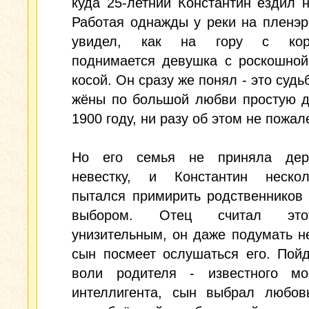
куда 25-летний Константин ездил 
Работая однажды у реки на пленэ
увидел, как на гору с кор
поднимается девушка с роскошной
косой. Он сразу же понял - это судь
жёны по большой любви простую д
1900 году, ни разу об этом не пожал
Но его семья не приняла дер
невестку, и Константин неско
пытался примирить родственников
выбором. Отец считал эт
унизительным, он даже подумать не
сын посмеет ослушаться его. Пой
воли родителя - известного мос
интеллигента, сын выбрал любовь