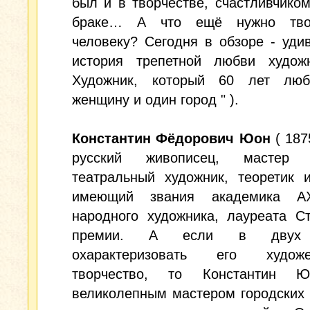
был и в творчестве, счастливчико
браке… А что ещё нужно твор
человеку? Сегодня в обзоре - уди
история трепетной любви худож
Художник, который 60 лет лю
женщину и один город " ).
Константин Фёдорович Юон
( 187
русский живописец, мастер п
театральный художник, теоретик и
имеющий звания академика А
народного художника, лауреата С
премии. А если в двух 
охарактеризовать его художе
творчество, то Константин 
великолепным мастером городских