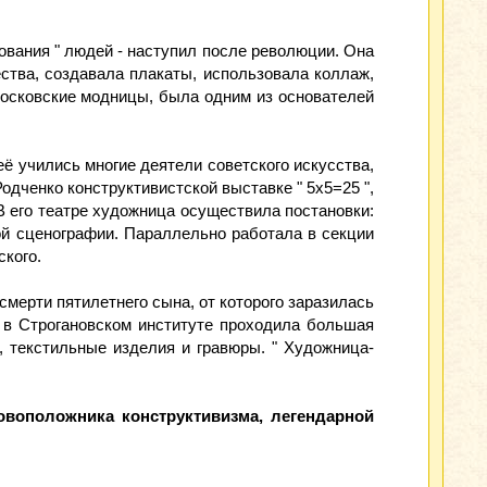
ования " людей - наступил после революции. Она
тва, создавала плакаты, использовала коллаж,
московские модницы, была одним из основателей
ё учились многие деятели советского искусства,
одченко конструктивистской выставке " 5х5=25 ",
В его театре художница осуществила постановки:
ной сценографии. Параллельно работала в секции
кого.
смерти пятилетнего сына, от которого заразилась
е в Строгановском институте проходила большая
, текстильные изделия и гравюры. " Художница-
воположника конструктивизма, легендарной