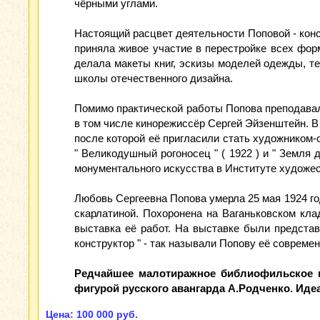
чёрными углами.
Настоящий расцвет деятельности Поповой - конс
приняла живое участие в перестройке всех фо
делала макеты книг, эскизы моделей одежды, т
школы отечественного дизайна.
Помимо практической работы Попова преподавала
в том числе кинорежиссёр Сергей Эйзенштейн. В 
после которой её пригласили стать художником-
" Великодушный рогоносец " ( 1922 ) и " Земля
монументального искусства в Институте художес
Любовь Сергеевна Попова умерла 25 мая 1924 год
скарлатиной. Похоронена на Ваганьковском кла
выставка её работ. На выставке были представ
конструктор " - так называли Попову её совреме
Редчайшее малотиражное библиофильское и
фигурой русского авангарда А.Родченко. Иде
Цена: 100 000 руб.