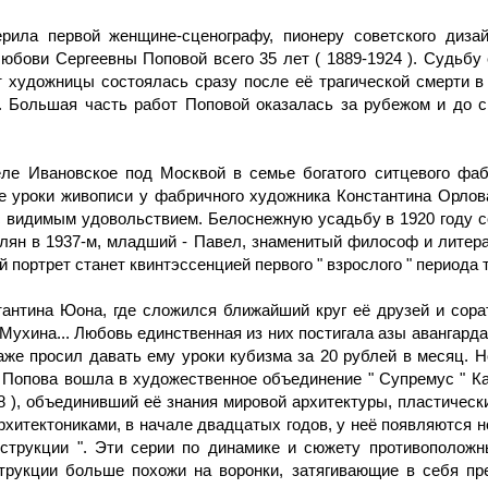
рила первой женщине-сценографу, пионеру советского дизай
бови Сергеевны Поповой всего 35 лет ( 1889-1924 ). Судьбу 
художницы состоялась сразу после её трагической смерти в 1
. Большая часть работ Поповой оказалась за рубежом и до с
селе Ивановское под Москвой в семье богатого ситцевого фаб
 уроки живописи у фабричного художника Константина Орлов
 видимым удовольствием. Белоснежную усадьбу в 1920 году с
лян в 1937-м, младший - Павел, знаменитый философ и литер
 портрет станет квинтэссенцией первого " взрослого " периода 
антина Юона, где сложился ближайший круг её друзей и сора
ухина... Любовь единственная из них постигала азы авангарда
даже просил давать ему уроки кубизма за 20 рублей в месяц. 
у Попова вошла в художественное объединение " Супремус " 
918 ), объединивший её знания мировой архитектуры, пластичес
рхитектониками, в начале двадцатых годов, у неё появляются н
онструкции ". Эти серии по динамике и сюжету противополо
струкции больше похожи на воронки, затягивающие в себя п