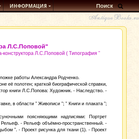
ИНФОРМАЦИЯ
ра Л.С.Поповой"
-конструктора Л.С.Поповой ( Типография "
бложке работы Александра Родченко.
оне её полотен; краткой биографической справки,
тор книги Л.С.Попова: Художник. - Наследство. -
е, в области " Живописи "; " Книги и плаката ";
исуночными поясняющими надписями: Портрет
 - Рельеф. - Рельеф объёмно-пространственный. -
ыбом ". - Проект рисунка для ткани (1). - Проект