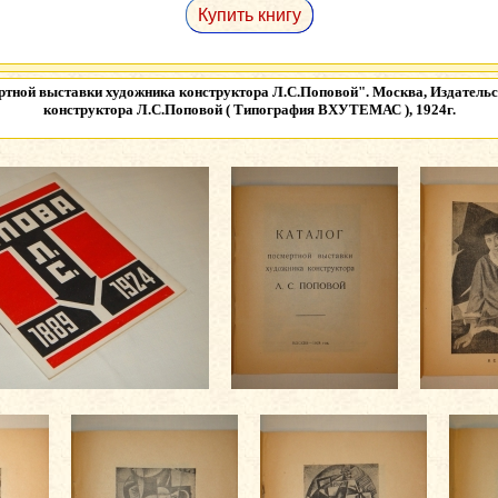
Купить книгу
ртной выставки художника конструктора Л.С.Поповой". Москва, Издатель
конструктора Л.С.Поповой ( Типография ВХУТЕМАС ), 1924г.