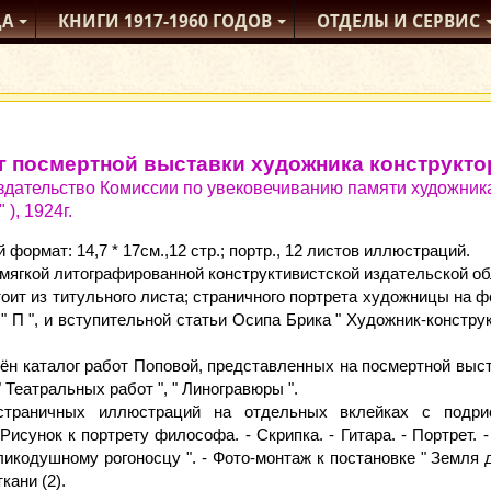
ДА
КНИГИ
1917-1960
ГОДОВ
ОТДЕЛЫ
И СЕРВИС
г посмертной выставки художника конструкто
здательство Комиссии по увековечиванию памяти художника
), 1924г.
формат: 14,7 * 17см.,12 стр.; портр., 12 листов иллюстраций.
мягкой литографированной конструктивистской издательской о
оит из титульного листа; страничного портрета художницы на ф
" П ", и вступительной статьи Осипа Брика " Художник-конструк
н каталог работ Поповой, представленных на посмертной выставк
 " Театральных работ ", " Линогравюры ".
остраничных иллюстраций на отдельных вклейках с подр
Рисунок к портрету философа. - Скрипка. - Гитара. - Портрет.
ликодушному рогоносцу ". - Фото-монтаж к постановке " Земля д
кани (2).