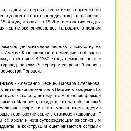
на, одной из первых теоретиков современного
её художественного наследия тоже не назовешь
924 году, вторая - в 1989-м, к столетию со дня
их пор не экспонировалась на родине в полном
риканта, где впитывала любовь к искусству на
а. Имение Красновидово и семейный особняк на
ожгут крестьяне. В 1930-е годы семью вышлют и
атуровед, переживёт террор и сохранит большую
творчества Поповой.
тников - Александр Веснин, Варвара Степанова,
 у его основоположников в Париже в академии La
Но она отказалась, потому что увлечение формой
Казимира Малевича, откуда вынесла собственный
ких законов формы и цвета, увлечённость идеями
овые новаторские серии в станковой живописи - "
жны её ярким и жизнеутверждающим живописным
редметы, а конструкции ощетиниваются острыми