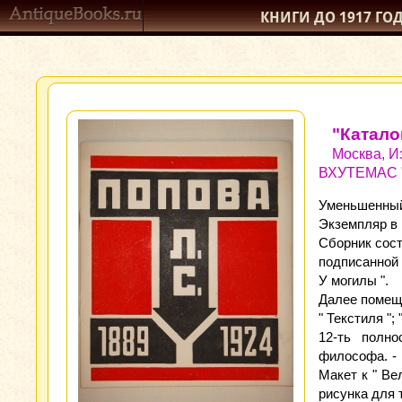
КНИГИ ДО 1917
ГО
"Катало
Москва, И
ВХУТЕМАС " 
Уменьшенный 
Экземпляр в 
Сборник сост
подписанной 
У могилы ".
Далее помещё
" Текстиля ";
12-ть полн
философа. - 
Макет к " Ве
рисунка для т