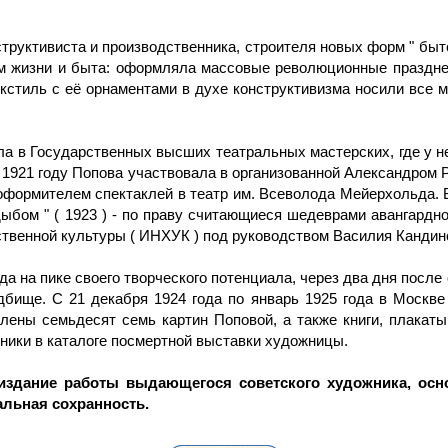
труктивиста и производственника, строителя новых форм " быт
рм жизни и быта: оформляла массовые революционные празднес
екстиль с её орнаментами в духе конструктивизма носили все 
 в Государственных высших театральных мастерских, где у не
1921 году Попова участвовала в организованной Александром Р
оформителем спектаклей в театр им. Всеволода Мейерхольда. 
 дыбом " ( 1923 ) - по праву считающиеся шедеврами авангард
твенной культуры ( ИНХУК ) под руководством Василия Кандинс
а на пике своего творческого потенциала, через два дня после 
дбище. С 21 декабря 1924 года по январь 1925 года в Москв
лены семьдесят семь картин Поповой, а также книги, плакаты
нники в каталоге посмертной выставки художницы.
здание работы выдающегося советского художника, осно
альная сохранность.