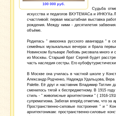
100 000 руб.
Судьба отме
искусства и педагогов ВХУТЕМАСа и ИНКУХа Лю
счастливой: первая масштабная выставка работ 
рождения. Между ними - десятилетия забвения
объёме.
Родилась " амазонка русского авангарда " в 
семейных музыкальных вечерах и брала первые
Новинском бульваре Любовь рисовала много и с
из Москвы. Старший брат Сергей будет расстре
часть наследия сестры. Его кубофутуристический
В Москве она училась в частной школе у Конст
Александр Родченко, Надежда Удальцова, Вера М
Palette. Её друг и наставник Владимир Татлин 
сменилось тягой к беспредметному. В 1915 год
стиль - " живописные архитектоники " ( 1916-1
супрематизма. Забегая вперёд отметим, что за а
Пространственно-силовые построения " и " К
архитектоникам: пространственно-силовые кон