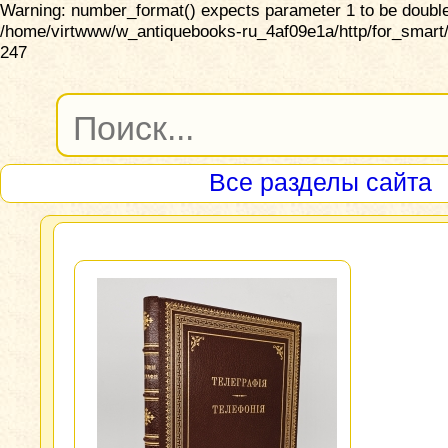
Warning: number_format() expects parameter 1 to be double,
/home/virtwww/w_antiquebooks-ru_4af09e1a/http/for_smart/
247
Все разделы сайта