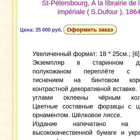
St-Pétersbourg, À la librairie de 
impériale ( S.Dufour ), 1864
Оформить заказ
Цена: 35 000 руб.
Увеличенный формат: 18 * 25см.; [6],
Экземпляр в старинном до
полукожаном переплёте с 
тиснением на бинтовом ко
контрастной декоративной вставке.
углами оклеены чёрным коле
Цветные составные форзацы с ц
орнаментом. Шёлковое ляссе.
Издание напечатано на п
высококачественной бумаге и укр