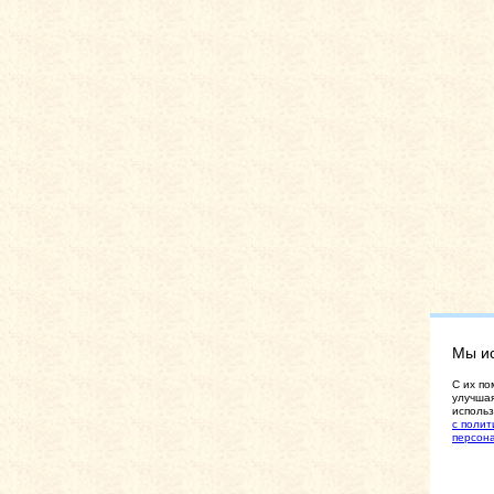
Мы и
C их по
улучшая
использ
с полит
персон