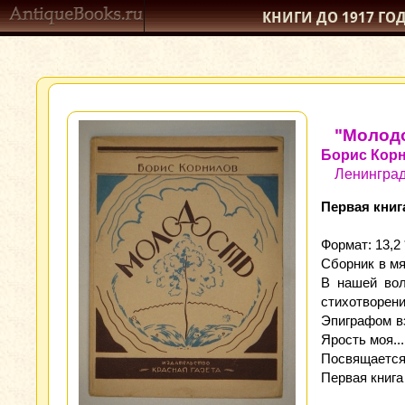
КНИГИ ДО 1917
ГО
"Молод
Борис Кор
Ленинград,
Первая книга
Формат: 13,2 *
Сборник в мя
В нашей воло
стихотворений
Эпиграфом вз
Ярость моя...
Посвящается
Первая книга