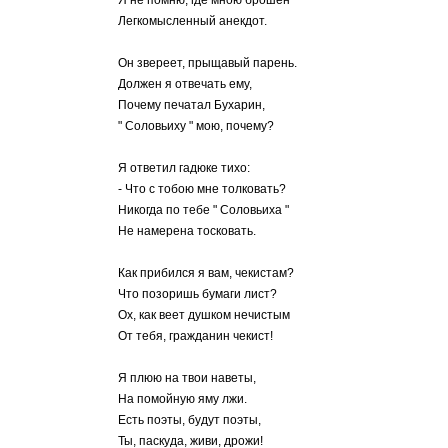
Я не помню, где мною брошен
Легкомысленный анекдот.
Он звереет, прыщавый парень.
Должен я отвечать ему,
Почему печатал Бухарин,
" Соловьиху " мою, почему?
Я ответил гадюке тихо:
- Что с тобою мне толковать?
Никогда по тебе " Соловьиха "
Не намерена тосковать.
Как прибился я вам, чекистам?
Что позоришь бумаги лист?
Ох, как веет душком нечистым
От тебя, гражданин чекист!
Я плюю на твои наветы,
На помойную яму лжи.
Есть поэты, будут поэты,
Ты, паскуда, живи, дрожи!