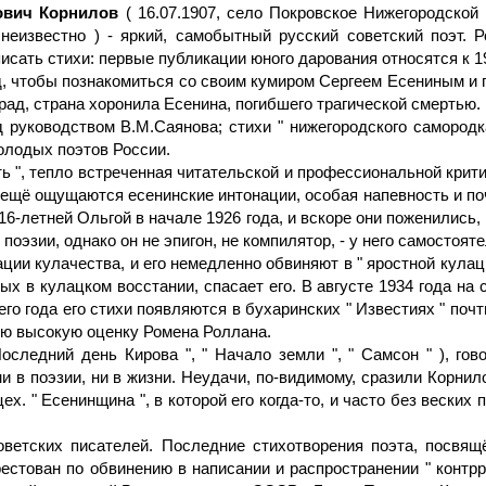
ович Корнилов
( 16.07.1907, село Покровское Нижегородской 
 неизвестно ) - яркий, самобытный русский советский поэт. 
исать стихи: первые публикации юного дарования относятся к 19
, чтобы познакомиться со своим кумиром Сергеем Есениным и п
град, страна хоронила Есенина, погибшего трагической смертью.
д руководством В.М.Саянова; стихи " нижегородского саморо
олодых поэтов России.
ть ", тепло встреченная читательской и профессиональной критик
а ещё ощущаются есенинские интонации, особая напевность и п
16-летней Ольгой в начале 1926 года, и вскоре они поженились, 
оэзии, однако он не эпигон, не компилятор, - у него самостоят
ции кулачества, и его немедленно обвиняют в " яростной кулацк
х в кулацком восстании, спасает его. В августе 1934 года на
о года его стихи появляются в бухаринских " Известиях " почт
ую высокую оценку Ромена Роллана.
оследний день Кирова ", " Начало земли ", " Самсон " ), го
и в поэзии, ни в жизни. Неудачи, по-видимому, сразили Корни
х. " Есенинщина ", в которой его когда-то, и часто без веских 
ветских писателей. Последние стихотворения поэта, посвящ
арестован по обвинению в написании и распространении " конт