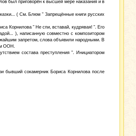
лов был приговорён к высшей мере наказания и в
казки... ( См. Блюм " Запрещённые книги русских
са Корнилова " Не спи, вставай, кудрявая! ". Его
адой... ), написанную совместно с композитором
ожайшим запретом, слова объявили народными. В
ом ООН.
сутствием состава преступления ". Инициатором
ери бывший сокамерник Бориса Корнилова после