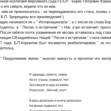
енной коллегией Верховного суда СССР - Борис Петрович Корни
о его смерти, верили что он жив.
имя не произносилось - не переиздавались его стихи, поэмы, с
 Б.П. Запрещены все произведения! ).
ио начинался не с " Интернационала ", а с песни на слова Бори
туденты, а " Песню о встречном " ( Нас утро встречает прохл
 После гибели поэта упоминание её автора оставалось под стр
изации Объединённых Наций " Песня о встречном " стала гимн
57 года, Б.П.Корнилов был посмертно реабилитирован " за от
рггольц.
 " Продолжение жизни " выучил наизусть и прочитал его мат
Я однажды, ребята, замер.
Не от страха, поверьте. Нет.
Затолкнули в одну из камер,
Пошутили: - Мечтай, поэт!
В день допрошен и в ночь допрошен.
На висках леденеет пот.