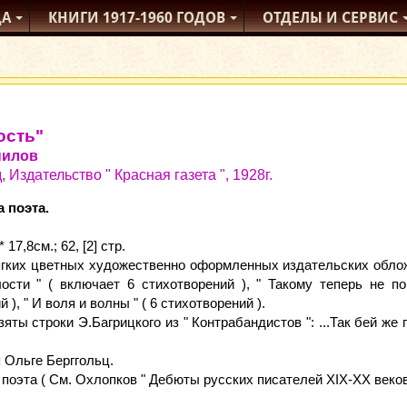
ДА
КНИГИ
1917-1960
ГОДОВ
ОТДЕЛЫ
И СЕРВИС
ость"
нилов
 Издательство " Красная газета ", 1928г.
 поэта.
 17,8см.; 62, [2] стр.
гких цветных художественно оформленных издательских обложк
сти " ( включает 6 стихотворений ), " Такому теперь не пов
 ), " И воля и волны " ( 6 стихотворений ).
яты строки Э.Багрицкого из " Контрабандистов ": ...Так бей же
 Ольге Берггольц.
 поэта ( См. Охлопков " Дебюты русских писателей XIX-XX веков "