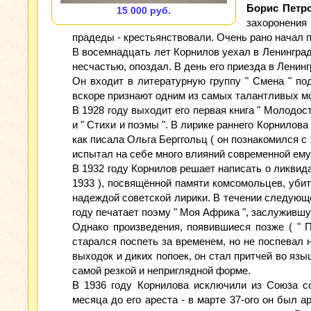
Борис Петр
15 000 руб.
захоронения
прадеды - крестьянствовали. Очень рано начал п
В восемнадцать лет Корнилов уехал в Ленинград
несчастью, опоздал. В день его приезда в Ленин
Он входит в литературную группу " Смена " по
вскоре признают одним из самых талантливых м
В 1928 году выходит его первая книга " Молодос
и " Стихи и поэмы ". В лирике раннего Корнилов
как писала Ольга Берггольц ( он познакомился с 
испытал на себе много влияний современной ему п
В 1932 году Корнилов решает написать о ликвида
1933 ), посвящённой памяти комсомольцев, убиты
надеждой советской лирики. В течении следующег
году печатает поэму " Моя Африка ", заслуживш
Однако произведения, появившиеся позже ( " П
старался поспеть за временем, но не поспевал н
выходок и диких попоек, он стал притчей во языце
самой резкой и неприглядной форме.
В 1936 году Корнилова исключили из Союза со
месяца до его ареста - в марте 37-ого он был 