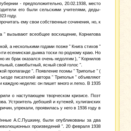
губернии - предположительно, 20.02.1938, место
Родители его были сельскими учителями, деды-
23 году.
рочитать ему свои собственные сочинения, но, к
дка " вызывают всеобщее восхищение, Корнилова
ой, а несколькими годами позже " Книга стихов "
очти есенинская дымка тоски по родному краю. Но
но их брак оказался очень недолгим ), " Корнилов
ельный, самобытный, ясный свой голос ".
ой пропаганде ". Появление поэмы " Триполье " (
 съезде писателей автора " Триполья " объявляют
и каждую неделю: он пишет много и легко. В 1935
ворили о наступающем творческом кризисе. Поэт
лова. Устроитель дебошей и кутежей, хулиганских
причин, упрекали, проявилась у него в 1936 году в
ённые А.С.Пушкину, были опубликованы за два
рреволюционных произведений ". 20 февраля 1938