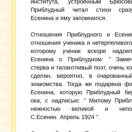
института, устроенным Брюсо
Приблудный читал стихи сраз
Есенина и ему запомнился.
Отношения Приблудного и Есени
отношения ученика и нетерпеливого
которому ученик вскоре надое
Есенина о Приблудном: " Замеч
стерва и талантливый поэт, очень 
сделан, вероятно, в очарованны
знакомства. Тогда же подарена ф
Есенина, которую Приблудный бе
ока, с надписью: " Милому Прибл
нежностью великой и непоб
С.Есенин. Апрель 1924 ".