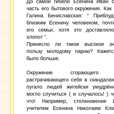
До самой гибели Есенина Иван с
часть его бытового окружения. Как
Галина Бениславская: " Приблу
близким Есенину человеком, почт
его семьи, хотя это доставлял
хлопот ".
Принесло ли такое высокое зн
пользу молодому парню? Кажетс
было больше.
Окружение сгорающего на
растрачивающего себя в скандала
пугало людей житейски умудрён
могло случиться ( и случалось! ) ч
что! Например, столкновение
учителем Есенина Николаем Кл