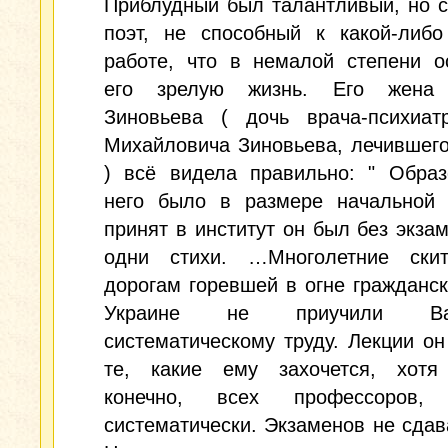
Приблудный был талантливый, но 
поэт, не способный к какой-либо
работе, что в немалой степени о
его зрелую жизнь. Его жена 
Зиновьева ( дочь врача-психиат
Михайловича Зиновьева, лечившег
) всё видела правильно: " Образ
него было в размере начальной
принят в институт он был без экзам
одни стихи. …Многолетние ски
дорогам горевшей в огне гражданс
Украине не приучили 
систематическому труду. Лекции о
те, какие ему захочется, хотя
конечно, всех профессоров
систематически. Экзаменов не сдав