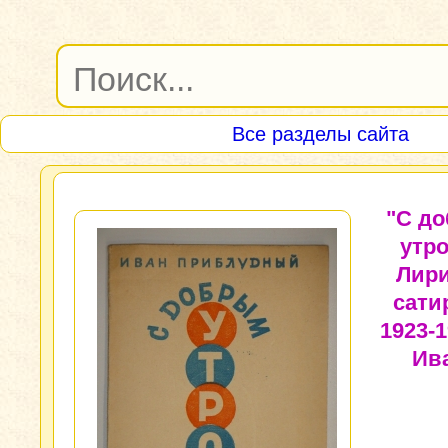
Все разделы сайта
"С д
утро
Лири
сатир
1923-1
Ив