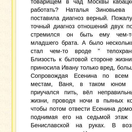
товарищем в чад Москвы кабацк
работать? Наталья Зиновьева
поставила диагноз верный. Пожал
точный диагноз отношений двух п
стремился он быть ему чем-т
младшего брата. А было нескольк
стал чем-то вроде " телохран
Близость к бытовой стороне жизн
приносила Ивану только вред, боль
Сопровождая Есенина по всем
местам, Ваня, в таком юном в
приучался пить, вёл неправильн
жизни, проводя ночи в пьяных ко
чтобы потом отвести Есенина домо
поднимая его на седьмой этаж 
Бениславской на руках. В воз