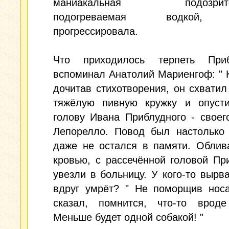
маниакальная подозрител
подогреваемая водкой, 
прогрессировала.
Что приходилось терпеть Приб
вспоминал Анатолий Мариенгоф: " К
дочитав стихотворения, он схватил
тяжёлую пивную кружку и опуст
голову Ивана Приблудного - своег
Лепорелло. Повод был настолько 
даже не остался в памяти. Облив
кровью, с рассечённой головой Пр
увезли в больницу. У кого-то вырва
вдруг умрёт? " Не поморщив носа
сказал, помнится, что-то вроде
Меньше будет одной собакой! "