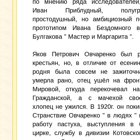
по мнению ряда исследователей
Иван Приблудный, полугра
простодушный, но амбициозный по
прототипом Ивана Бездомного 
Булгакова " Мастер и Маргарита ".
Яков Петрович Овчаренко был 
крестьян, но, в отличие от есенин
родня была совсем не зажиточн
умерла рано, отец ушёл на фрон
Мировой, откуда перекочевал н
Гражданской, а с мачехой сво
хлопец не ужился. В 1920г. он поки
Странствие Овчаренко " в людях "
работу пастуха, выступления в 
цирке, службу в дивизии Котовско