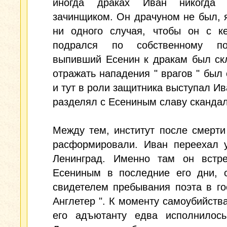
иногда драках Иван никогда
зачинщиком. Он драчуном не был, 
ни одного случая, чтобы он с ке
подрался по собственному по
выпивший Есенин к дракам был ск
отражать нападения " врагов " был 
и тут в роли защитника выступал Ива
разделял с Есениным славу скандал
Между тем, институт после смерт
расформировали. Иван переехал у
Ленинград. Именно там он встре
Есениным в последние его дни, с
свидетелем пребывания поэта в го
Англетер ". К моменту самоубийств
его адъютанту едва исполнилось