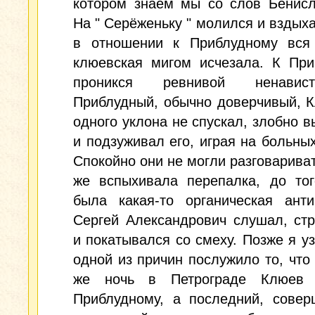
котором знаем мы со слов Бенисл
На " Серёженьку " молился и вздыха
в отношении к Приблудному вся 
клюевская мигом исчезала. К При
проникся ревнивой ненави
Приблудный, обычно доверчивый, 
одного уклона не спускал, злобно 
и подзуживал его, играя на больных
Спокойно они не могли разговариват
же вспыхивала перепалка, до тог
была какая-то органическая анти
Сергей Александрович слушал, ст
и покатывался со смеху. Позже я уз
одной из причин послужило то, что
же ночь в Петрограде Клюев 
Приблудному, а последний, совер