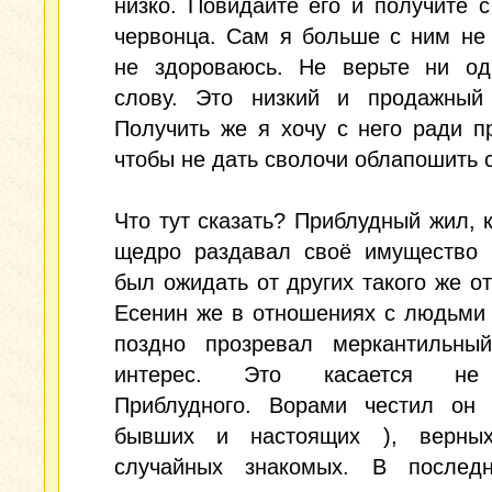
низко. Повидайте его и получите с
червонца. Сам я больше с ним не
не здороваюсь. Не верьте ни од
слову. Это низкий и продажный 
Получить же я хочу с него ради п
чтобы не дать сволочи облапошить с
Что тут сказать? Приблудный жил, к
щедро раздавал своё имущество 
был ожидать от других такого же о
Есенин же в отношениях с людьми
поздно прозревал меркантильны
интерес. Это касается не
Приблудного. Ворами честил он 
бывших и настоящих ), верных
случайных знакомых. В послед