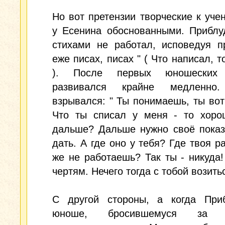
Но вот претензии творческие к уче
у Есенина обоснованными. Приблу
стихами не работал, исповедуя п
еже писах, писах " ( Что написал, т
). После первых юношеских 
развивался крайне медленно.
взрывался: " Ты понимаешь, ты вот 
Что ты списал у меня - то хоро
дальше? Дальше нужно своё показ
дать. А где оно у тебя? Где твоя р
же не работаешь? Так ты - никуда
чертям. Нечего тогда с тобой возитьс
С другой стороны, а когда Приб
юноше, бросившемуся за 