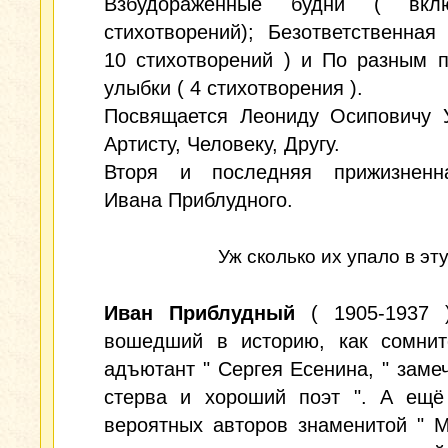
Взбудораженные будни ( вкл
стихотворений); Безответственная
10 стихотворений ) и По разным 
улыбки ( 4 стихотворения ).
Посвящается Леониду Осиповичу У
Артисту, Человеку, Другу.
Вторя и последняя прижизненн
Ивана Приблудного.
Уж сколько их упало в э
Иван Приблудный
( 1905-1937 )
вошедший в историю, как сомнит
адъютант " Сергея Есенина, " заме
стерва и хороший поэт ". А ещё
вероятных авторов знаменитой " М