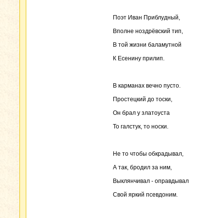
Поэт Иван Приблудный,
Вполне ноздрёвский тип,
В той жизни баламутной
К Есенину прилип.
В карманах вечно пусто.
Простецкий до тоски,
Он брал у златоуста
То галстук, то носки.
Не то чтобы обкрадывал,
А так, бродил за ним,
Выклянчивал - оправдывал
Свой яркий псевдоним.