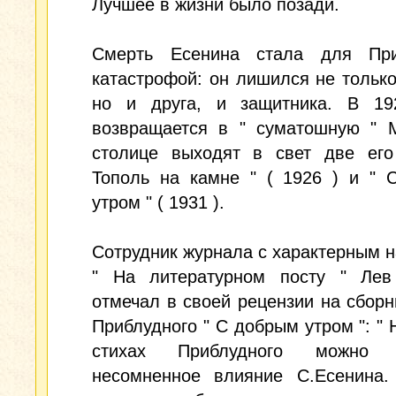
Лучшее в жизни было позади.
Смерть Есенина стала для При
катастрофой: он лишился не только
но и друга, и защитника. В 192
возвращается в " суматошную " М
столице выходят в свет две его 
Тополь на камне " ( 1926 ) и " 
утром " ( 1931 ).
Сотрудник журнала с характерным 
" На литературном посту " Лев
отмечал в своей рецензии на сборн
Приблудного " С добрым утром ": " 
стихах Приблудного можно з
несомненное влияние С.Есенина.