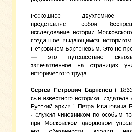
Роскошное двухтомное и
представляет собой беспреце
исследование истории Московског
созданное выдающимся историком
Петровичем Бартеневым. Это не про
— это путешествие сквоз
запечатленное на страницах уни
исторического труда.
Сергей Петрович Бартенев
( 1863
сын известного историка, издателя 
Русский архив " Петра Ивановича 
- служил чиновником по особым п
при Московском дворцовом управ
его обязанности входил на