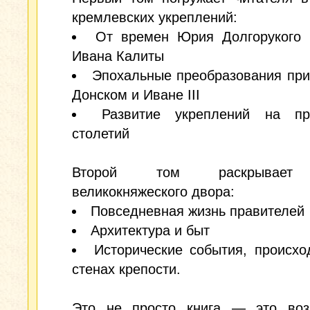
кремлевских укреплений:
От времен Юрия Долгорукого 
Ивана Калиты
Эпохальные преобразования пр
Донском и Иване III
Развитие укреплений на пр
столетий
Второй том раскрывает
великокняжеского двора:
Повседневная жизнь правителей
Архитектура и быт
Исторические события, происх
стенах крепости.
Это не просто книга — это воз