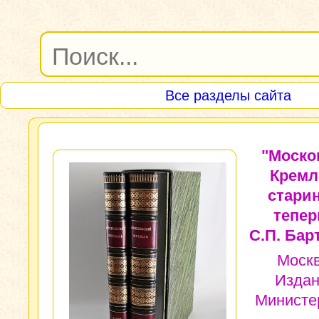
Все разделы сайта
"Моско
Кремл
старин
тепер
С.П. Бар
Москв
Изда
Министе