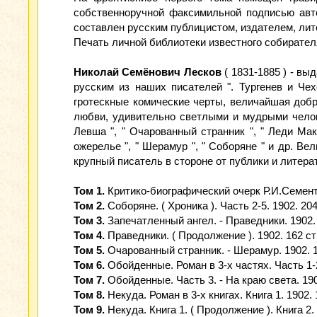
собственноручной факсимильной подписью авто
составлен русским публицистом, издателем, ли
Печать личной библиотеки известного собирате
Николай Семёнович Лесков
( 1831-1885 ) - вы
русским из наших писателей ". Тургенев и Че
гротескные комические черты, величайшая добр
любви, удивительно светлыми и мудрыми челов
Левша ", " Очарованный странник ", " Леди Мак
ожерелье ", " Шерамур ", " Соборяне " и др. Ве
крупный писатель в стороне от публики и литерат
Том 1.
Критико-биографический очерк Р.И.Сементко
Том 2.
Соборяне. ( Хроника ). Часть 2-5. 1902. 204
Том 3.
Запечатленный ангел. - Праведники. 1902. 
Том 4.
Праведники. ( Продолжение ). 1902. 162 ст
Том 5.
Очарованный странник. - Шерамур. 1902. 1
Том 6.
Обойденные. Роман в 3-х частях. Часть 1-2
Том 7.
Обойденные. Часть 3. - На краю света. 190
Том 8.
Некуда. Роман в 3-х книгах. Книга 1. 1902. 
Том 9.
Некуда. Книга 1. ( Продолжение ). Книга 2. 