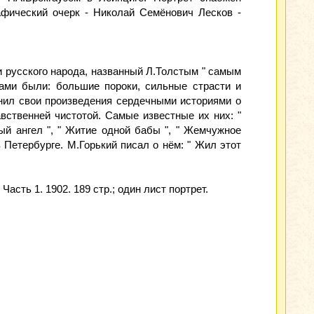
афический очерк - Николай Семёнович Лесков -
ни русского народа, названный Л.Толстым " самым
мами были: большие пороки, сильные страсти и
лнил свои произведения сердечными историями о
ственней чистотой. Самые известные их них: "
ный ангел ", " Житие одной бабы ", " Жемчужное
в Петербурге. М.Горький писал о нём: " Жил этот
асть 1. 1902. 189 стр.; один лист портрет.