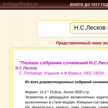
КНИГИ ДО 1917
ГО
Представленный ниже экз
"Полное собрание сочинений Н.С.Леско
Н.С.Лесков
С.-Петербург, Издание А.Ф.Маркса, 1902-1903гг.
Из всех дореволюционных собраний сочинени
Формат: 14,3 * 19,8см.; более 6500 стр.
Экземпляр в двенадцати великолепных издате
выполненных в стиле модерн. Изящные составны
На фронтисписе первого тома помещён гравир