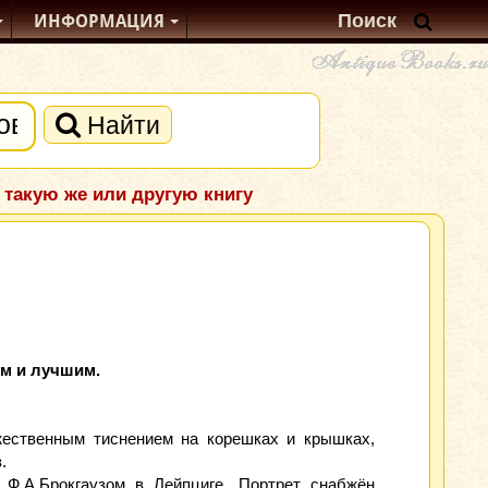
ИНФОРМАЦИЯ
Найти
 такую же или другую книгу
ым и лучшим.
жественным тиснением на корешках и крышках,
.
 Ф.А.Брокгаузом в Лейпциге. Портрет снабжён