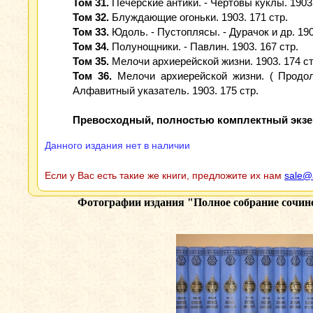
Том 31.
Печерские антики. - Чертовы куклы. 1903.
Том 32.
Блуждающие огоньки. 1903. 171 стр.
Том 33.
Юдоль. - Пустоплясы. - Дурачок и др. 190
Том 34.
Полунощники. - Павлин. 1903. 167 стр.
Том 35.
Мелочи архиерейской жизни. 1903. 174 ст
Том 36.
Мелочи архиерейской жизни. ( Продол
Алфавитный указатель. 1903. 175 стр.
Превосходный, полностью комплектный экзе
Данного издания нет в наличии
Если у Вас есть такие же книги, предложите их нам
sale@
Фотографии издания
"Полное собрание сочине