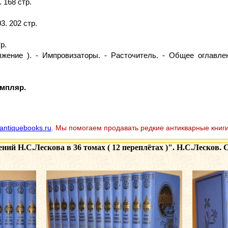
 168 стр.
3. 202 стр.
р.
жение ). - Импровизаторы. - Расточитель. - Общее оглавлен
мпляр.
antiquebooks.ru
. Мы помогаем продавать редкие антикварные книги
ний Н.С.Лескова в 36 томах ( 12 переплётах )". Н.С.Лесков. С