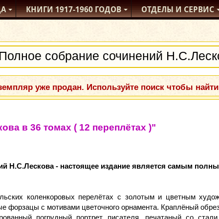
ДА
КНИГИ
1917-1960
ГОДОВ
ОТДЕЛЫ
И СЕРВИС
емпляр уже продан. Используйте поиск чтобы найти
ва в 36 томах ( 12 переплётах )"
й Н.С.Лескова - настоящее издание является самым полн
льских коленкоровых перелётах с золотым и цветным худо
е форзацы с мотивами цветочного орнамента. Краплёный обрез
ованный погрудный портрет писателя, печатаный со стали