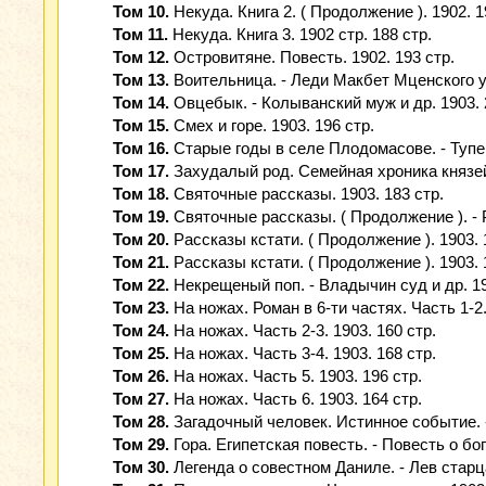
Том 10.
Некуда. Книга 2. ( Продолжение ). 1902. 1
Том 11.
Некуда. Книга 3. 1902 стр. 188 стр.
Том 12.
Островитяне. Повесть. 1902. 193 стр.
Том 13.
Воительница. - Леди Макбет Мценского уе
Том 14.
Овцебык. - Колыванский муж и др. 1903. 
Том 15.
Смех и горе. 1903. 196 стр.
Том 16.
Старые годы в селе Плодомасове. - Тупей
Том 17.
Захудалый род. Семейная хроника князей
Том 18.
Святочные рассказы. 1903. 183 стр.
Том 19.
Святочные рассказы. ( Продолжение ). - Р
Том 20.
Рассказы кстати. ( Продолжение ). 1903. 
Том 21.
Рассказы кстати. ( Продолжение ). 1903. 
Том 22.
Некрещеный поп. - Владычин суд и др. 19
Том 23.
На ножах. Роман в 6-ти частях. Часть 1-2.
Том 24.
На ножах. Часть 2-3. 1903. 160 стр.
Том 25.
На ножах. Часть 3-4. 1903. 168 стр.
Том 26.
На ножах. Часть 5. 1903. 196 стр.
Том 27.
На ножах. Часть 6. 1903. 164 стр.
Том 28.
Загадочный человек. Истинное событие. -
Том 29.
Гора. Египетская повесть. - Повесть о бог
Том 30.
Легенда о совестном Даниле. - Лев старца