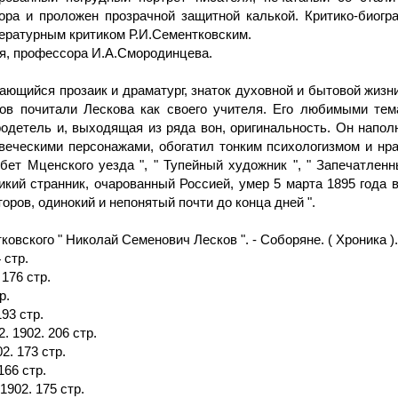
ра и проложен прозрачной защитной калькой. Критико-биогр
тературным критиком Р.И.Сементковским.
ля, профессора И.А.Смородинцева.
дающийся прозаик и драматург, знаток духовной и бытовой жиз
хов почитали Лескова как своего учителя. Его любимыми те
одетель и, выходящая из ряда вон, оригинальность. Он напо
еческими персонажами, обогатил тонким психологизмом и нрав
бет Мценского уезда ", " Тупейный художник ", " Запечатлен
ликий странник, очарованный Россией, умер 5 марта 1895 года 
оров, одинокий и непонятый почти до конца дней ".
вского " Николай Семенович Лесков ". - Соборяне. ( Хроника ). Ч
 стр.
176 стр.
р.
93 стр.
. 1902. 206 стр.
2. 173 стр.
166 стр.
1902. 175 стр.