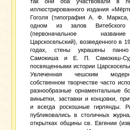
так они оба участвовали в по
иллюстрированного издания «Мёрт
Гоголя (типография А. Ф. Маркса,
одном из залов Витебского 
(первоначальное назв
Царскосельский), возведенного в 
годах, стены украшены панн
Самокиша и Е. П. Самокиш-Суд
посвященными истории Царскосельс
Увлеченная чешским моде
собственном творчестве часто исп
разнообразные орнаментальные б
виньетки, заставки и концовки, пр
и всегда роскошные гирлянды. Р
публиковались в столичных журна
открытках общины св. Евгении (из