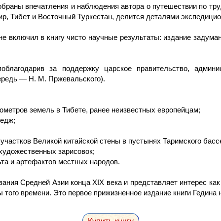
обраны впечатления и наблюдения автора о путешествии по тр
р, Тибет и Восточный Туркестан, делится деталями экспедици
 не включил в книгу чисто научные результаты: издание задума
поблагодарив за поддержку царское правительство, админ
редь — Н. М. Пржевальского).
лометров земель в Тибете, ранее неизвестных европейцам;
ледж;
и участков Великой китайской стены в пустынях Таримского басс
 художественных зарисовок;
ьта и артефактов местных народов.
ния Средней Азии конца XIX века и представляет интерес как 
 того времени. Это первое прижизненное издание книги Гедина 