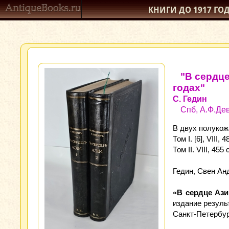
КНИГИ ДО 1917
ГО
"В сердце
годах"
С. Гедин
Спб, А.Ф.Дев
В двух полукож
Том I. [6], VIII, 
Том II. VIII, 455 
Гедин, Свен Ан
«В сердце Ази
издание резуль
Санкт‑Петербур