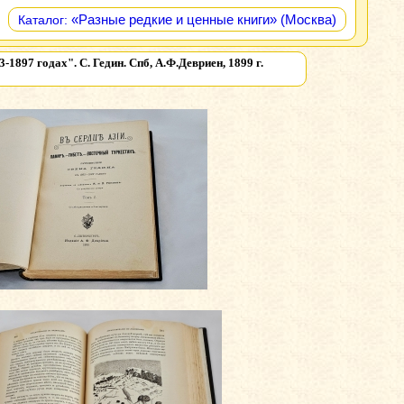
«Разные редкие и ценные книги» (Москва)
Каталог:
1897 годах". С. Гедин. Спб, А.Ф.Девриен, 1899 г.