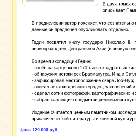
В двух томах с
описывает Пами
В предисловии автор поясняет, что сознательно
данные он предпочёл опубликовать отдельно.
Гедин посвятил книгу государю Николаю II, 
первопроходцев Центральной Азии (в первую оче
Во время экспедиций Гедин:
- нанёс на карту около 170 тысяч квадратных ки
- обнаружил истоки рек Брахмапутра, Инд и Сат
- зафиксировал местоположение озера Лоб‑Нур;
- описал остатки древних городов, захоронений 
- сделал сотни фотографий, картографических и
- собрал коллекцию предметов религиозного кул
Издание считается ценным памятником исследова
приключенческой литературы и книжной культуры
Цена: 120 000 руб.