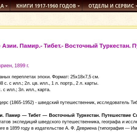
ДА
КНИГИ
1917-1960
ГОДОВ
ОТДЕЛЫ
И СЕРВИС
 Азии. Памир.- Тибет.- Восточный Туркестан. 
риен, 1899 г.
аных переплетах эпохи. Формат: 25x18x7,5 см.
488 с. с илл.; 2л. цв. илл., 1 л. портр., 2 л. карты.
с. с илл.; 3л. илл., карта.
дерс (1865-1952) - шведский путешественник, исследователь Ти
и. Памир — Тибет — Восточный Туркестан. Путешествие Св
татов экспедиций шведского путешественника, географа и исс
ге в 1899 году в издательстве А. Ф. Девриена (типография — И