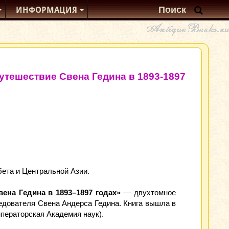
ИНФОРМАЦИЯ
Путешествие Свена Гедина в 1893-1897
бета и Центральной Азии.
ена Гедина в 1893–1897 годах»
— двухтомное
ледователя Свена Андерса Гедина. Книга вышла в
мператорская Академия наук).