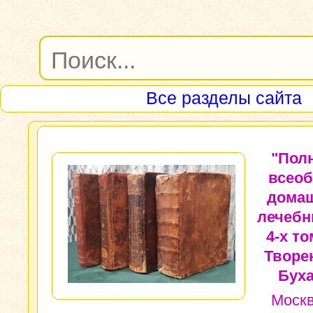
Все разделы сайта
"Пол
всео
дома
лечебни
4-х то
Творен
Буха
Москв