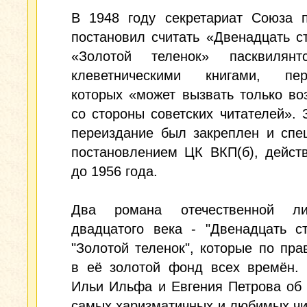
В 1948 году секретариат Союза п
постановил считать «Двенадцать с
«Золотой теленок» пасквилян
клеветническими книгами, пер
которых «может вызвать только в
со стороны советских читателей». 
переиздание был закреплен и спе
постановлением ЦК ВКП(б), дейст
до 1956 года.
Два романа отечественной ли
двадцатого века - "Двенадцать с
"Золотой теленок", которые по пра
в её золотой фонд всех времён. 
Ильи Ильфа и Евгения Петрова об
самых харизматичных и любимых ч