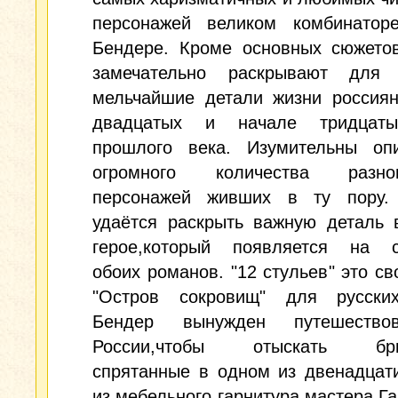
персонажей великом комбинатор
Бендере. Кроме основных сюжето
замечательно раскрывают для 
мельчайшие детали жизни россиян
двадцатых и начале тридцаты
прошлого века. Изумительны оп
огромного количества разноп
персонажей живших в ту пору.
удаётся раскрыть важную деталь 
герое,который появляется на с
обоих романов. "12 стульев" это св
"Остров сокровищ" для русски
Бендер вынужден путешество
России,чтобы отыскать бри
спрятанные в одном из двенадцат
из мебельного гарнитура мастера Га