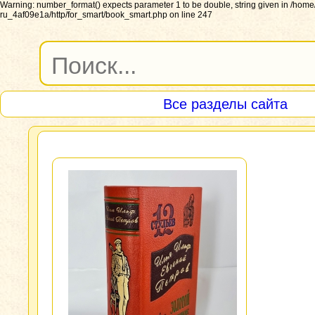
Warning: number_format() expects parameter 1 to be double, string given in /ho
ru_4af09e1a/http/for_smart/book_smart.php on line 247
Все разделы сайта