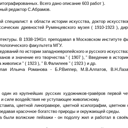
итографированных. Всего дано описание 603 работ ).
ный редактор С.Абрамов.
ый специалист в области истории искусства, доктор искусство
сических древностей Румянцевского музея ( 1910-1923 ), дир
тектуры. В 1938-1941гг. преподавал в Московском институте фи
лологического факультета МГУ.
ований по истории западноевропейского и русского искусства:
.Иванов и значение его творчества " ( 1907 ), " Введение в исто
живописи " ( 1923 ), " В.Фалилеев " ( 1923 ) и др.
я Ильича Романова - Б.Р.Виппер, М.В.Алпатов, В.Н.Лазар
- один из крупнейших русских художников-гравёров первой ч
 и силе воздействия не уступающее живописному.
эстампа, цветной линогравюре, цветной ксилографии, цветном
редавая красочное богатство природы и окружающей среды.
 были волжские пейзажи - он подолгу жил и работал в своём