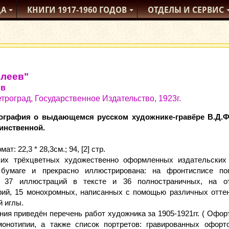
ДА
КНИГИ
1917-1960
ГОДОВ
ОТДЕЛЫ
И СЕРВИС
илеев"
ов
троград, Государственное Издательство, 1923г.
ография о выдающемся русском художнике-гравёре В.Д.Ф
инственной.
т: 22,3 * 28,3см.; 94, [2] стр.
ких трёхцветных художественно оформленных издательских 
 бумаге и прекрасно иллюстрирована: на фронтисписе п
о; 37 иллюстраций в тексте и 36 полностраничных, на о
фий, 15 монохромных, написанных с помощью различных оттен
й иглы.
ния приведён перечень работ художника за 1905-1921гг. ( Офор
монотипии, а также список портретов: гравированных офорт