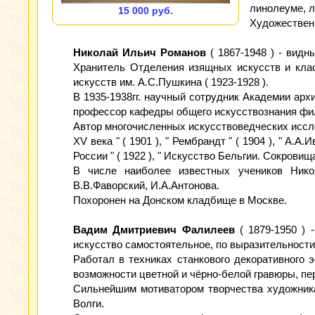
линолеуме, л
15 000 руб.
Художествен
Николай Ильич Романов
( 1867-1948 ) - видн
Хранитель Отделения изящных искусств и клас
искусств им. А.С.Пушкина ( 1923-1928 ).
В 1935-1938гг. научный сотрудник Академии архи
профессор кафедры общего искусствознания фи
Автор многочисленных искусствоведческих исслед
XV века " ( 1901 ), " Рембрандт " ( 1904 ), " А.А
России " ( 1922 ), " Искусство Бельгии. Сокровища 
В числе наиболее известных учеников Никола
В.В.Фаворский, И.А.Антонова.
Похоронен на Донском кладбище в Москве.
Вадим Дмитриевич Фалилеев
( 1879-1950 ) 
искусство самостоятельное, по выразительности
Работал в техниках станкового декоративного 
возможности цветной и чёрно-белой гравюры, пе
Сильнейшим мотиватором творчества художника
Волги.