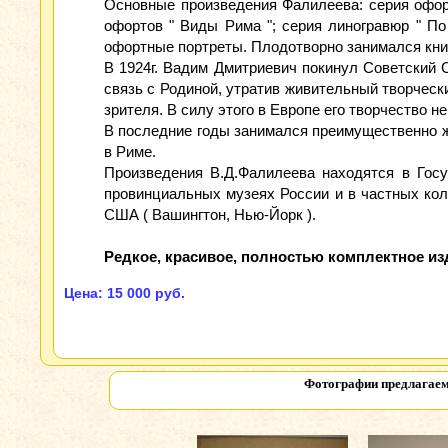
Основные произведения Фалилеева: серия офорт
офортов " Виды Рима "; серия линогравюр " По
офортные портреты. Плодотворно занимался кни
В 1924г. Вадим Дмитриевич покинул Советский С
связь с Родиной, утратив живительный творческ
зрителя. В силу этого в Европе его творчество н
В последние годы занимался преимущественно ж
в Риме.
Произведения В.Д.Фалилеева находятся в Госу
провинциальных музеях России и в частных колле
США ( Вашингтон, Нью-Йорк ).
Редкое, красивое, полностью комплектное из
Цена: 15 000 руб.
Фотографии предлагаем