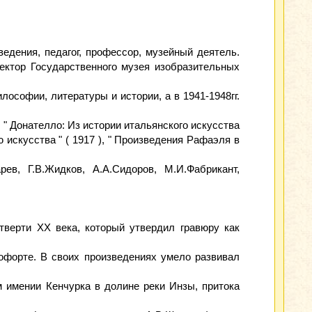
ведения, педагог, профессор, музейный деятель.
ектор Государственного музея изобразительных
лософии, литературы и истории, а в 1941-1948гг.
 " Донателло: Из истории итальянского искусства
рию искусства " ( 1917 ), " Произведения Рафаэля в
ев, Г.В.Жидков, А.А.Сидоров, М.И.Фабрикант,
етверти XX века, который утвердил гравюру как
 офорте. В своих произведениях умело развивал
 имении Кенчурка в долине реки Инзы, притока