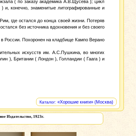
зала ( по заказу академика А.В.Щусева ); цикл
 ) и, конечно, знаменитые литографированные и
Рим, где остался до конца своей жизни. Потеряв
остался без источника вдохновения и без своего
 в России. Похоронен на кладбище Кампо Верано
ительных искусств им. А.С.Пушкина, во многих
н ), Британии ( Лондон ), Голландии ( Гаага ) и
«Хорошие книги» (Москва)
Каталог:
ое Издательство, 1923г.