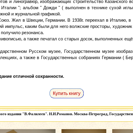
ов и линогравюр, изображающих строительство Казанского вок
 Италии "; альбом " Дожди " ( выполнен в технике сухой иглы
жной и журнальной графикой.
оюз. Жил в Швеции, Германии. В 1938г. переехал в Италию, в 
ий импульс, каким были для него волжские просторы, художник 
е получило резонанса.
ивописью, а также печатал со старых досок, выполненных ещё
дарственном Русском музее, Государственном музее изобраз
кциях, а также в Государственных собраниях Германии ( Берли
дание отличной сохранности.
Купить книгу
ого издания
"В.Фалилеев". Н.И.Романов. Москва-Петроград, Государственн