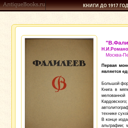
КНИГИ ДО 1917
ГО
"В.Фал
Н.И.Роман
Москва-Пе
Первая мон
является ед
Большой форма
Книга в мяг
мелованной
Кардовског
автолитогра
технике сухо
В конце изда
альграфии; 