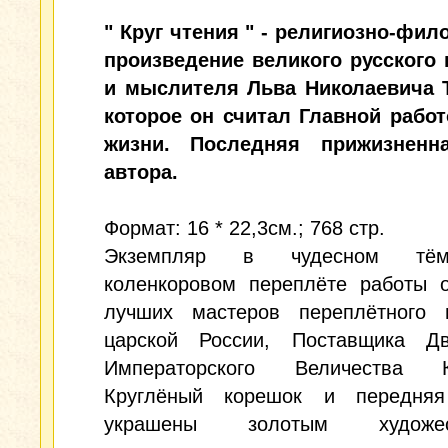
" Круг чтения " - религиозно-фи
произведение великого русского 
и мыслителя Льва Николаевича Т
которое он считал Главной работ
жизни. Последняя прижизненн
автора.
Формат: 16 * 22,3см.; 768 стр.
Экземпляр в чудесном тёмн
коленкоровом переплёте работы о
лучших мастеров переплётного и
царской России, Поставщика Д
Императорского Величества К
Круглёный корешок и передня
украшены золотым художес