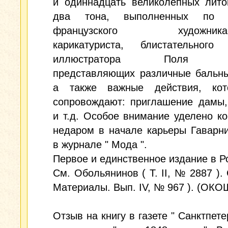
и одиннадцать великолепных лито
два тона, выполненных по р
французского художника-г
карикатуриста, блистательного 
иллюстратора Поля Га
представляющих различные бальны
а также важные действия, ко
сопровождают: приглашение дамы,
и т.д. Особое внимание уделено к
недаром в начале карьеры Гаварн
в журнале " Мода ".
Первое и единственное издание в Р
См. Обольянинов ( Т. II, № 2887 ). 
Материалы. Вып. IV, № 967 ). (ОК
Отзыв на книгу в газете " Санктпете