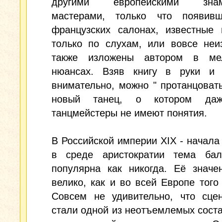
другими европейскими знам
мастерами, только что появив
французских салонах, известные 
только по слухам, или вовсе неи
также изложены автором в ме
нюансах. Взяв книгу в руки и 
внимательно, можно " протанцоват
новый танец, о котором да
танцмейстеры не имеют понятия.
В Российской империи XIX - начала
в среде аристократии тема ба
популярна как никогда. Её значе
велико, как и во всей Европе того
Совсем не удивительно, что сце
стали одной из неотъемлемых сос