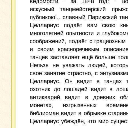
ведомости " за 1848 год: " В
искусный танцмейстерский прыж
публикою!.. славный Парижский та
Целлариус подаёт вам свою кни
многолетней опытности и глубоко
соображений, подаёт с грациозным
и своим красноречивым описани
танцев заставляет ещё больше пол
Нельзя не уважать людей, котор
свое занятие страстно, с энтузиазм
Целлариус. Он видит в танцах т
охотник до лошадей видит в лоша
антикварий видит в древних об
монетах, изгрызенных времен
библиоман видит в обрывке старинн
Целлариус убеждён, что мир сущес