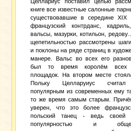
Целлариус поставил целью рассм
книге все известные салонные парн
существовавшие в середине XIX с
французский контрданс, кадриль,
вальсы, мазурки, котильон, редову
щепетильностью рассмотрены шаги
и поклоны на ряде страниц в худож
манере. Вальс во всех его разно
был то время королём всех 
площадок. На втором месте стоял
Польку Целларуиус счита
популярным из современных ему т
то же время самым старым. Причё
уверен, что это более французс
польский танец - ведь своей 
популярностью и общем