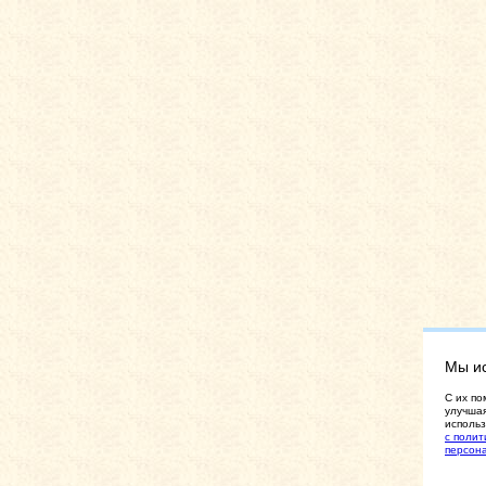
Мы и
C их по
улучшая
использ
с полит
персон