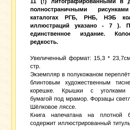
11 (!) литографированными в 
полностраничными рисунк
каталогах РГБ, РНБ, НЭБ кол
иллюстраций указано - 7 ). 
единственное издание. Колос
редкость.
Увеличенный формат: 15,3 * 23,7см.
стр.
Экземпляр в полукожаном переплёт
блинтовым художественным тисн
корешке. Крышки с уголками 
бумагой под мрамор. Форзацы светл
Шёлковое ляссе.
Книга напечатана на плотной 
содержит иллюстрированный титул