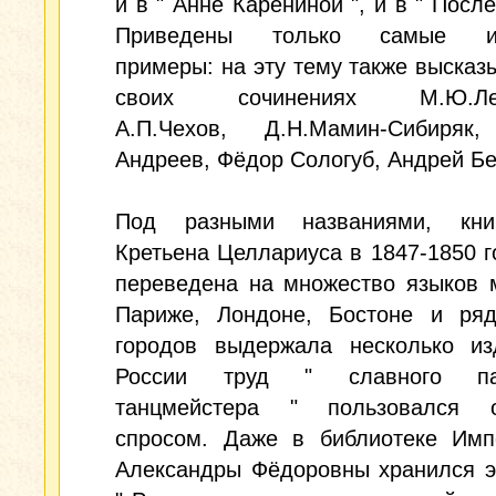
и в " Анне Карениной ", и в " После
Приведены только самые из
примеры: на эту тему также высказ
своих сочинениях М.Ю.Лер
А.П.Чехов, Д.Н.Мамин-Сибиряк
Андреев, Фёдор Сологуб, Андрей 
Под разными названиями, кни
Кретьена Целлариуса в 1847-1850 
переведена на множество языков 
Париже, Лондоне, Бостоне и ряд
городов выдержала несколько из
России труд " славного пар
танцмейстера " пользовался 
спросом. Даже в библиотеке Имп
Александры Фёдоровны хранился э