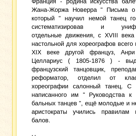
Франция - родина искусства бале
Жана-Жоржа Новерра " Письма о 
который " научил немой танец го
систематизировав и унифи
отдельные движения, с XVIII века
настольной для хореографов всего 
XIX веке другой француз, Анри
Целлариус ( 1805-1876 ) - вы
французский танцовщик, препода
реформатор, отделил от клас
хореографии салонный танец. С
написанного им " Руководства к 
бальных танцев ", ещё молодые и 
аристократы учились правилам и
балов.