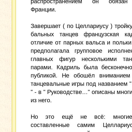
распространением он обязан
Франции.
Завершает ( по Целлариусу ) тройк
бальных танцев французская ка
отличие от парных вальса и польки
предполагала групповое исполне
главных фигур несколькими та
парами. Кадриль была бесконечн
публикой. Не обошёл вниманием
танцевальные игры под названием "
" - в " Руководстве…" описаны мног
из него.
Но это ещё не всё: многие
составленные самим Целлариу