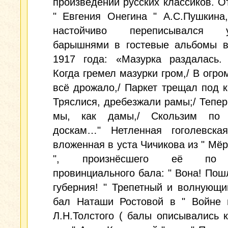
произведений русских классиков. О
" Евгения Онегина " А.С.Пушкина
настойчиво переписывался у
барышнями в гостевые альбомы в
1917 года: «Мазурка раздалась. 
Когда гремел мазурки гром,/ В огро
всё дрожало,/ Паркет трещал под к
Тряслися, дребезжали рамы;/ Теперь
мы, как дамы,/ Скользим по 
доскам…" Нетленная гоголевская
вложенная в уста Чичикова из " Мё
", произнёсшего её по 
провинциального бала: " Вона! Пош
губерния! " Трепетный и волнующ
бал Наташи Ростовой в " Войне 
Л.Н.Толстого ( балы описывались 