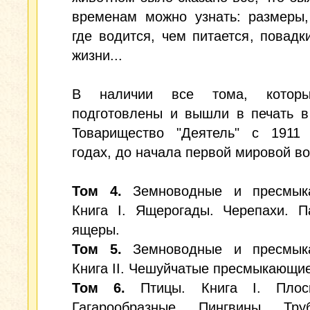
временам можно узнать: размеры,
где водится, чем питается, повадк
жизни...
В наличии все тома, котор
подготовлены и вышли в печать в
Товарищество "Деятель" c 1911
годах, до начала первой мировой в
Том 4.
Земноводные и пресмык
Книга I. Ящерогады. Черепахи. П
ящеры.
Том 5.
Земноводные и пресмык
Книга II. Чешуйчатые пресмыкающие
Том 6.
Птицы. Книга I. Плоск
Гагарообразные. Пингвины. Труб