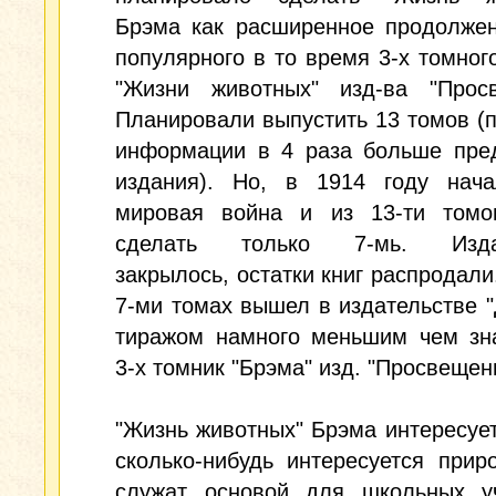
Брэма как расширенное продолжен
популярного в то время 3-х томног
"Жизни животных" изд-ва "Просв
Планировали выпустить 13 томов (
информации в 4 раза больше пре
издания). Но, в 1914 году нача
мировая война и из 13-ти томо
сделать только 7-мь. Издат
закрылось, остатки книг распродали.
7-ми томах вышел в издательстве "
тиражом намного меньшим чем зн
3-х томник "Брэма" изд. "Просвещен
"Жизнь животных" Брэма интересует
сколько-нибудь интересуется прир
служат основой для школьных уч