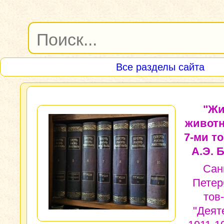
Все разделы сайта
"Жи
животн
7-ми то
А.Э. 
Сан
Петер
тов
"Деят