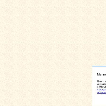
Мы и
C их по
улучшая
использ
с полит
персон