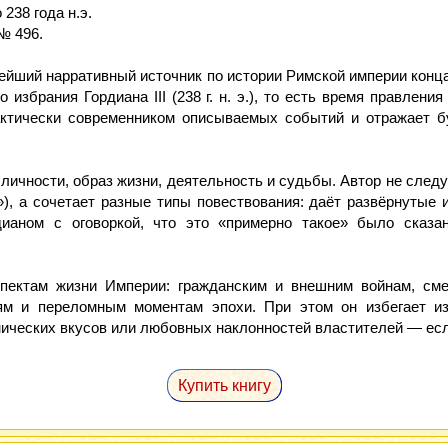
 238 года н.э.
№ 496.
йший нарративный источник по истории Римской империи конца I
до избрания Гордиана III (238 г. н. э.), то есть время правлен
актически современником описываемых событий и отражает б
ичности, образ жизни, деятельность и судьбы. Автор не следу
), а сочетает разные типы повествования: даёт развёрнутые
ианом с оговоркой, что это «примерно такое» было сказан
пектам жизни Империи: гражданским и внешним войнам, см
иям и переломным моментам эпохи. При этом он избегает и
ических вкусов или любовных наклонностей властителей — если
Купить книгу