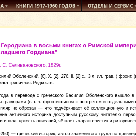
ДА
КНИГИ
1917-1960
ГОДОВ
ОТДЕЛЫ
И СЕРВИС
 Геродиана в восьми книгах о Римской импер
младшего Гордиана"
. С. Селивановского, 1829г.
илий Оболенский. [6], X, [2], 276, II, [2] с., 3 л. ил. грав. ( фронт
мага тряпичная. Редкость.
года в переводе с греческого Василия Оболенского вышло в 
 гравюрами (в т. ч. фронтисписом с портретом и отдельными 
мпляр не обрезан — что подчёркивает её коллекционную и ис
ние античного историка доступным русскому читателю перво
игинала: яркость описаний, чёткость характеристик и риториче
-250) — греческий историк, автор знаменитого труда по древне