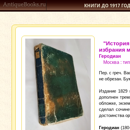
КНИГИ ДО 1917
ГО
"История
избрания 
Геродиан
Москва : тип
Пер. с греч. Вас
не обрезан. Бу
Издание 1829 
дополнен тремя
обложке, экзе
сделал сочине
достоинства ор
Геродиан
(180