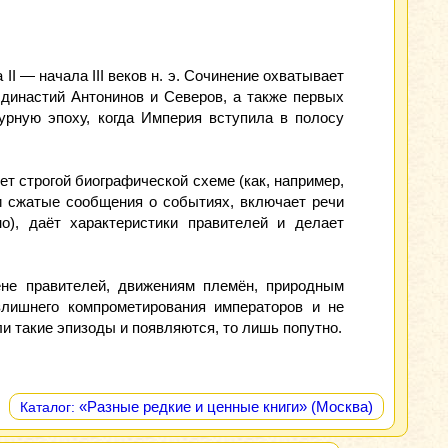
I — начала III веков н. э. Сочинение охватывает
ия династий Антонинов и Северов, а также первых
урную эпоху, когда Империя вступила в полосу
ет строгой биографической схеме (как, например,
 и сжатые сообщения о событиях, включает речи
о), даёт характеристики правителей и делает
ене правителей, движениям племён, природным
злишнего компрометирования императоров и не
 такие эпизоды и появляются, то лишь попутно.
«Разные редкие и ценные книги» (Москва)
Каталог: