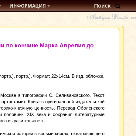
ИНФОРМАЦИЯ
ии по кончине Марка Аврелия до
. (портр.), портр.). Формат: 22x14см. В изд. обложке,
Москве в типографии С. Селивановского. Текст
портретами). Книга в оригинальной издательской
торико‑книжную ценность. Перевод Оболенского
й половины XIX века и сохранил литературные
скую выразительность.
римской истории в восьми книгах, охватывающего