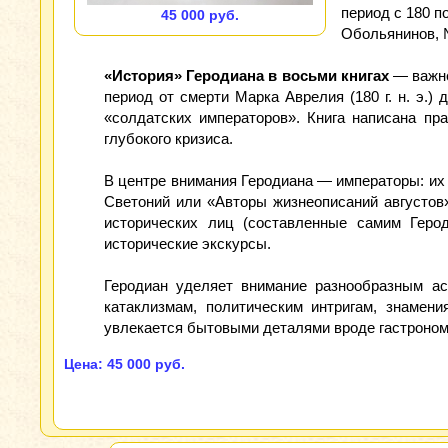
период с 180 по
45 000 руб.
Обольянинов, 
«История» Геродиана в восьми книгах
— важне
период от смерти Марка Аврелия (180 г. н. э.) 
«солдатских императоров». Книга написана пр
глубокого кризиса.
В центре внимания Геродиана — императоры: их л
Светоний или «Авторы жизнеописаний августов»
исторических лиц (составленные самим Герод
исторические экскурсы.
Геродиан уделяет внимание разнообразным ас
катаклизмам, политическим интригам, знамен
увлекается бытовыми деталями вроде гастроном
Цена: 45 000 руб.