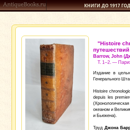
КНИГИ ДО 1917
ГО
"Histoire c
путешествий
Barrow, John (
Т. 1–2. — Париж:
Издание в цельн
Генерального Штаба.
Histoire chronologi
depuis les premier
(Хронологическа
океаном и Велики
и Бьюкена).
Труд
Джона Бар