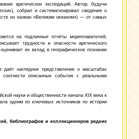
ание арктических экспедиций. Автор, будучи
ческих), собрал и систематизировал сведения о
ксте он назван «Великим океаном») — от самых
рается на подлинные отчёты мореплавателей,
исывает трудности и опасности арктического
 оценивает их вклад в географическое познание
и даёт наглядное представление о масштабах
т соотнести описанные события с реальными
ейской науки и общественности начала XIX века к
тала одним из ключевых источников по истории
лей, библиографов и коллекционеров редких