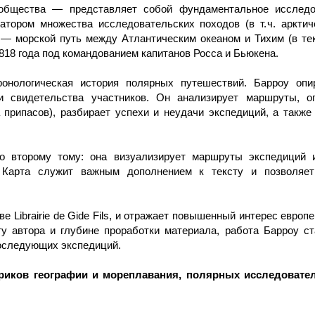
 общества — представляет собой фундаментальное исследов
атором множества исследовательских походов (в т. ч. аркти
— морской путь между Атлантическим океаном и Тихим (в те
818 года под командованием капитанов Росса и Бьюкена.
ронологическая история полярных путешествий. Барроу опи
свидетельства участников. Он анализирует маршруты, оп
 припасов), разбирает успехи и неудачи экспедиций, а также
ко второму тому: она визуализирует маршруты экспедиций 
. Карта служит важным дополнением к тексту и позволяе
ве Librairie de Gide Fils, и отражает повышенный интерес европ
у автора и глубине проработки материала, работа Барроу с
последующих экспедиций.
ориков географии и мореплавания, полярных исследовате