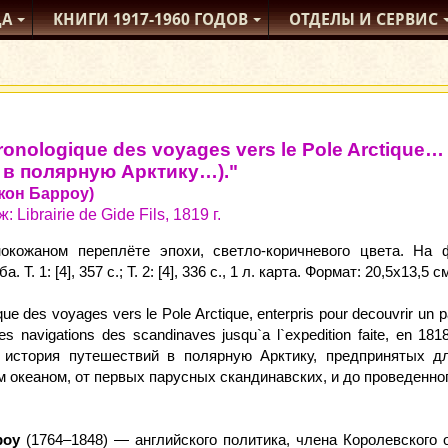
ДА
КНИГИ
1917-1960
ГОДОВ
ОТДЕЛЫ
И СЕРВИС
hronologique des voyages vers le Pole Arctiqu
 в полярную Арктику…)."
Джон Барроу)
 Librairie de Gide Fils, 1819 г.
окожаном переплёте эпохи, светло‑коричневого цвета. На 
 Т. 1: [4], 357 с.; Т. 2: [4], 336 с., 1 л. карта. Формат: 20,5x13,5 с
que des voyages vers le Pole Arctique, enterpris pour decouvrir un 
es navigations des scandinaves jusqu`a l`expedition faite, en 18
я история путешествий в полярную Арктику, предпринятых 
м океаном, от первых парусных скандинавских, и до проведенно
роу
(1764–1848) — английского политика, члена Королевского 