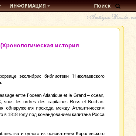
ИНФОРМАЦИЯ
e… (Хронологическая история
форзаце экслибрис библиотеки "Николаевского
м.
passage entre l`ocean Atlantique et le Grand – ocean,
18, sous les ordres des capitaines Ross et Buchan.
для обнаружения прохода между Атлантическим
го в 1818 году под командованием капитана Росса
общества и одного из основателей Королевского