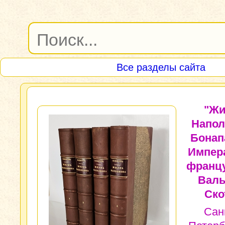
Все разделы сайта
"Жи
Напол
Бонап
Импер
францу
Валь
Ско
Сан