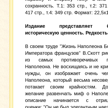
сохранность. Т.1: 353 стр., т.2: 371 
417 стр., т.4: 349 стр. Формат: 22,5x
Издание представляет б
историческую ценность. Редкость
В своем труде "Жизнь Наполеона Б
Императора французов" В.Скотт ри
из самых противоречивых по
Наполеона. Не восхищаясь и не кри
нужды, он изображает очень чел
Наполеона, который весьма несов
потакает своим крайностям. До
желание развенчать миф о Наполе
описание начинается с отриц
оценки: "Он не был элегантным нае