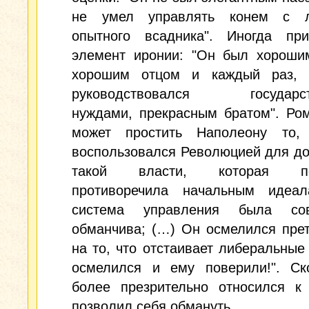
не умел управлять конем с л
опытного всадника". Иногда прис
элемент иронии: "Он был хороши
хорошим отцом и каждый раз, 
руководствовался государст
нуждами, прекрасным братом". Ро
может простить Наполеону то,
воспользовался Революцией для д
такой власти, которая по
противоречила начальным идеал
система управления была сов
обманчива; (…) Он осмелился пре
на то, что отстаивает либеральные
осмелился и ему поверили!". Ск
более презрительно относился к 
позволил себя обмануть.