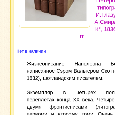
Петерб
типог
И.Глаз
А.Смир
К°, 183
гг.
Нет в наличии
Жизнеописание Наполеона Бон
написанное Сэром Вальтером Скотт
1832), шотландским писателем.
Экземпляр в четырех полу
переплётах конца XX века. Четыре
двумя фронтисписами (литогр
первому и второму тому. Очень