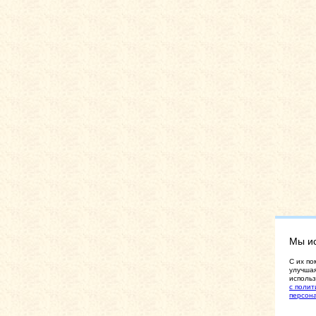
Мы и
C их по
улучшая
использ
с полит
персон