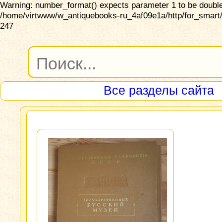
Warning: number_format() expects parameter 1 to be double,
/home/virtwww/w_antiquebooks-ru_4af09e1a/http/for_smart/
247
Все разделы сайта