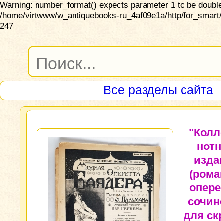
Warning: number_format() expects parameter 1 to be double,
/home/virtwww/w_antiquebooks-ru_4af09e1a/http/for_smart/
247
Все разделы сайта
"Колл
нот
изда
(рома
опере
сочин
для ск