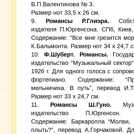
В.П.Валентинова № 3.
Размер нот 33,5 х 26 см.
9.
Романсы Р.Глиэра.
Собс
издателя П.Юргенсона. СПб, Киев,
Содержание: “Все мне грезится мор
К.Бальмонта. Размер нот 34 х 24,7 с
10.
Ф.Шуберт. Романсы.
Госуда
издательство “Музыкальный сектор”
1926 г. Для одного голоса с сопро
фортепиано. Содержание: “Пр
мельничиха. В путь”, перевод И.
Размер нот 33 х 24,7 см.
11.
Романсы Ш.Гуно.
Муз
издательство П.Юргенсон. 
Содержание: Баркаролла “Молви, 
плыть?”, перевод А.Горчаковой. Д