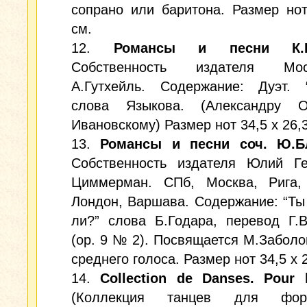
сопрано или баритона. Размер но
см.
12.
Романсы и песни К.В
Собственность издателя М
А.Гутхейль. Содержание: Дуэт. “
слова Языкова. (Александру О
Ивановскому) Размер нот 34,5 х 26,3
13.
Романсы и песни соч. Ю.Б
Собственность издателя Юлий Ге
Циммерман. СПб, Москва, Рига, 
Лондон, Варшава. Содержание: “Т
ли?” слова Б.Годара, перевод Г.
(ор. 9 № 2). Посвящается М.Заболо
среднего голоса. Размер нот 34,5 х 
14.
Collection de Danses. Pour 
(Коллекция танцев для форте