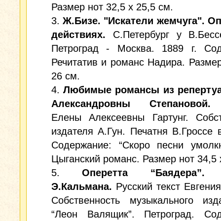
Размер нот 32,5 х 25,5 см.
3.
Ж.Бизе. "Искатели жемчуга". Оп
действиях.
С.Петербург у В.Бес
Петроград - Москва. 1889 г. Сод
Речитатив и романс Надира. Размер
26 см.
4.
Любимые романсы из реперту
Александровны Степановой.
М
Елены Алексеевны Гартунг. Собст
издателя А.Гун. Печатня В.Гроссе 
Содержание: “Скоро песни умолкн
Цыганский романс. Размер нот 34,5 х
5.
Оперетта “Баядера”. 
Э.Кальмана.
Русский текст Евгения
Собственность музыкального изда
“Леон Валящик”. Петроград. Сод