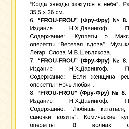
“Когда звезды зажгутся в небе”. Р
35,5 х 26 см.
6.
“FROU-FROU” (Фру-Фру) № 8. 
Издание Н.Х.Давингоф. Пет
Содержание: “Куплеты о Макс
оперетты “Веселая вдова”. Музык
Легар. Слова М.В.Шевлякова.
7.
“FROU-FROU” (Фру-Фру) № 8. 
Издание Н.Х.Давингоф. Пет
Содержание: “Если женщина ре
оперетты “Ночь любви”.
8.
“FROU-FROU” (Фру-Фру) № 8. С
Издание Н.Х.Давингоф. Пет
Содержание: “Любишь кататься
саночки возить”. Комические ку
оперетты “В волнах стра