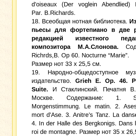
d’oiseaux (Der voglein Abendlied)
Par. B.Richards.
18. Всеобщая нотная библиотека.
И
пьесы для фортепиано в две 
редакцией известного пед
композитора М.А.Слонова.
Соде
Richrds,B. Op 60. Nocturne “Marie”.
Размер нот 33 х 25,5 см.
19. Народно-общедоступное муз
издательство.
Grieh E. Op. 46. P
Suite.
И Стаклинский. Печатня В.
Москве. Содержание: 1. S
Morgenstimmung. Le matin. 2. Ase
mort d’Ase. 3. Anitre’s Tanz. La danse
4. In der Halle des Bergkonigs. Dans l
roi de montagne. Размер нот 35 х 26,