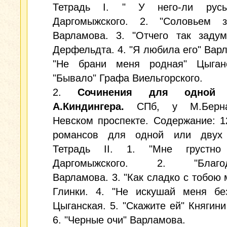
Тетрадь I. " У него-ли русы
Даргомыжского. 2. "Соловьем з
Варламова. 3. "Отчего так задум
Дерфельдта. 4. "Я любила его" Варл
"Не брани меня родная" Цыганс
"Бывало" Графа Виельгорского.
2.
Сочинения для одной 
А.Киндингера.
СПб, у М.Берн
Невском проспекте. Содержание: 1
романсов для одной или двух 
Тетрадь II. 1. "Мне грустно
Даргомыжского. 2. "Благода
Варламова. 3. "Как сладко с тобою 
Глинки. 4. "Не искушай меня бе
Цыганская. 5. "Скажите ей" Княгини
6. "Черные очи" Варламова.