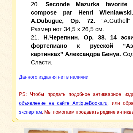
20.
Seconde Mazurka favorite 
compose par Henri Wieniawski.
A.Dubugue, Op. 72.
“A.Guthell”
Размер нот 34,5 х 26,5 см.
21.
Н.Черепнин. Ор. 38. 14 эск
фортепиано к русской “А
картинках” Александра Бенуа.
Сод
Сласти.
Данного издания нет в наличии
PS: Чтобы продать подобное антикварное из
объявление на сайте AntiqueBooks.ru
, или обр
экспертам
. Мы помогаем продавать редкие антикв