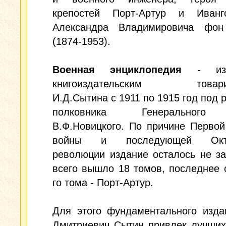
крепостей Порт-Артур и Иван
Александра Владимировича фо
(1874-1953).
Военная энциклопедия
- изд
книгоиздательским товари
И.Д.Сытина с 1911 по 1915 год под 
полковника Генерального
В.Ф.Новицкого. По причине Перво
войны и последующей Октя
революции издание осталось не з
всего вышло 18 томов, последнее 
го тома - Порт-Артур.
Для этого фундаментального изда
Дмитриевич Сытин привлек лучших