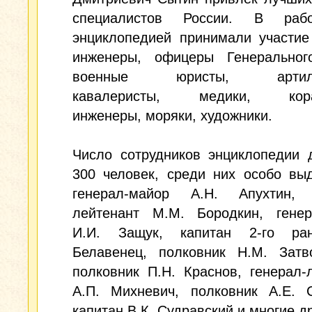
специалистов России. В раб
энциклопедией принимали участие
инженеры, офицеры Генеральног
военные юристы, артилле
кавалеристы, медики, кора
инженеры, моряки, художники.
Число сотрудников энциклопедии 
300 человек, среди них особо вы
генерал-майор А.Н. Апухтин, 
лейтенант М.М. Бородкин, генер
И.И. Защук, капитан 2-го ра
Белавенец, полковник Н.М. Затво
полковник П.Н. Краснов, генерал-
А.П. Михневич, полковник А.Е. С
капитан В.К. Судравский и многие др