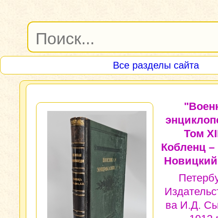
Все разделы сайта
"Воен
энциклоп
Том XII
Кобленц – 
Новицкий 
Петербу
Издательс
ва И.Д. С