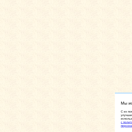
Мы и
C их по
улучшая
использ
с полит
персон