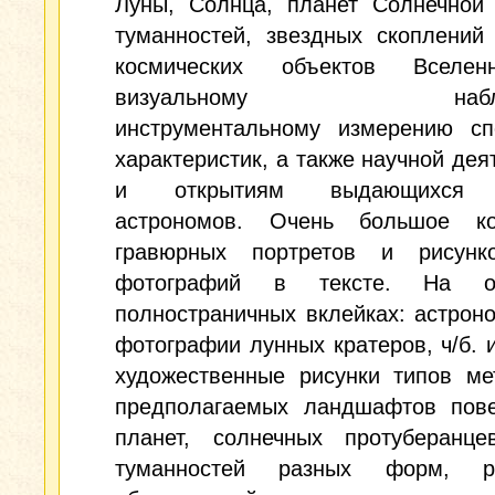
Луны, Солнца, планет Солнечной 
туманностей, звездных скоплений
космических объектов Вселен
визуальному наблюд
инструментальному измерению сп
характеристик, а также научной дея
и открытиям выдающихся 
астрономов. Очень большое ко
гравюрных портретов и рисунко
фотографий в тексте. На от
полностраничных вклейках: астрон
фотографии лунных кратеров, ч/б. 
художественные рисунки типов ме
предполагаемых ландшафтов пове
планет, солнечных протуберанцев
туманностей разных форм, ра