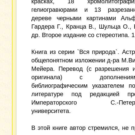
красках, 18 хромолитогра
гелиогравюрами и 13 разреза
дереве черными картинами Альф
Гардера Г., Кранца В., Шульца О., 
др. Второе издание со стереотипа. 1
Книга из серии `Вся природа`. Аст
общепонятном изложении д-ра М.В
Мейера. Перевод (с разрешения и
оригинала) с дополнен
библиографическим указателем по
литературе под редакцией пр
Императорского С.-Петербу
университета.
В этой книге автор стремился, не п