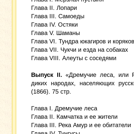
Глава II. Лопари
Глава III. Самоеды
Глава IV. Остяки
Глава V. Шаманы
Глава VI. Тундра юкагиров и коряко
Глава VII. Чукчи и езда на собаках
Глава VIII. Алеуты с соседями
Выпуск II.
«Дремучие леса, или Р
диких народах, населяющих русск
(1866). 75 стр.
Глава I. Дремучие леса
Глава II. Камчатка и ее жители
Глава III. Река Амур и ее обитатели
Глава IV. Тунгусы