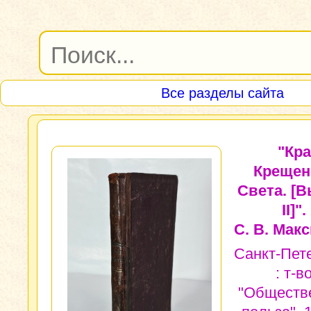
Все разделы сайта
"Кр
Крещен
Света. [Вы
II]".
С. В. Мак
Санкт-Пет
: т-в
"Обществ