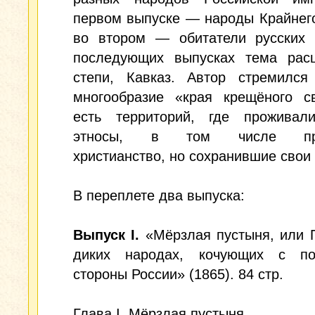
первом выпуске — народы Крайнег
во втором — обитатели русских 
последующих выпусках тема расш
степи, Кавказ. Автор стремился 
многообразие «края крещёного св
есть территорий, где проживал
этносы, в том числе при
христианство, но сохранившие свои
В переплете два выпуска:
Выпуск I.
«Мёрзлая пустыня, или 
диких народах, кочующих с по
стороны России» (1865). 84 стр.
Глава I. Мёрзлая пустыня