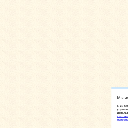
Мы и
C их по
улучшая
использ
с полит
персон