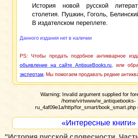
История новой русской литера
столетия. Пушкин, Гоголь, Белинский
В издателском переплете.
Данного издания нет в наличии
PS: Чтобы продать подобное антикварное из
объявление на сайте AntiqueBooks.ru
, или обр
экспертам
. Мы помогаем продавать редкие антикв
Warning: Invalid argument supplied for for
/home/virtwww/w_antiquebooks-
ru_4af09e1a/http/for_smart/book_smart.php 
«Интересные книги»
"История русской словесности. Часть 