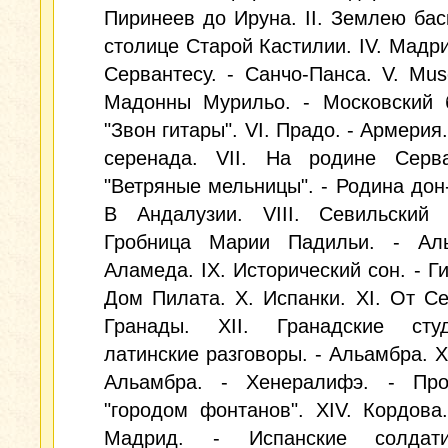
Пиринеев до Ируна. II. Землею баско
столице Старой Кастилии. IV. Мадри
Сервантесу. - Санчо-Панса. V. Muse
Мадонны Мурильо. - Московский б
"Звон гитары". VI. Прадо. - Армерия
серенада. VII. На родине Серва
"Ветряные мельницы". - Родина дон-
В Андалузии. VIII. Севильский 
Гробница Марии Падильи. - Аль
Аламеда. IX. Исторический сон. - Ги
Дом Пилата. X. Испанки. XI. От С
Гранады. XII. Гранадские ст
латинские разговоры. - Альамбра. XI
Альамбра. - Хенералифэ. - Пр
"городом фонтанов". XIV. Кордова
Мадрид. - Испанские солдати