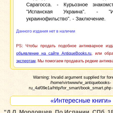
Сарагосса. - Курьозное знакомст
"Испанская Украина". - "Ис
украинофильство". - Заключение.
Данного издания нет в наличии
PS: Чтобы продать подобное антикварное из
объявление на сайте AntiqueBooks.ru
, или обр
экспертам
. Мы помогаем продавать редкие антикв
Warning: Invalid argument supplied for for
/home/virtwww/w_antiquebooks-
ru_4af09e1a/http/for_smart/book_smart.php 
«Интересные книги»
"Д.Л. Мордовцев. По Испании. СПб. 18