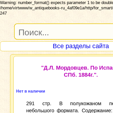
Warning: number_format() expects parameter 1 to be double,
/home/virtwww/w_antiquebooks-ru_4af09e1a/http/for_smart/
247
Все разделы сайта
"Д.Л. Мордовцев. По Испа
СПб. 1884г.".
Нет в наличии
291 стр. В полукожаном пер
небольшого формата. Содержание: