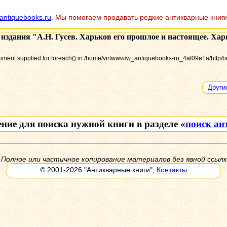
antiquebooks.ru
. Мы помогаем продавать редкие антикварные книги
 издания
"А.Н. Гусев. Харьков его прошлое и настоящее. Харь
gument supplied for foreach() in /home/virtwww/w_antiquebooks-ru_4af09e1a/http/b
Други
ение для поиска нужной книги в разделе «
поиск ан
 Полное или частичное копирование материалов без явной ссылк
© 2001-2026
"Антикварные книги"
,
Контакты