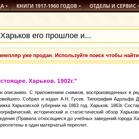
ДА
КНИГИ
1917-1960
ГОДОВ
ОТДЕЛЫ
И СЕРВИС
емпляр уже продан. Используйте поиск чтобы найти
стоящее. Харьков. 1902г."
и описаниях. С приложением снимков, воспроизведенных в ред
новейшего. Собрал и издал А.Н. Гусев. Типография Адольфа Да
жка Харьковской губернии на 1863 год. Харьков. 1863г. Соста
еографический, исторический и статистический обзор Харьковс
сведения (Правила относящиеся до учебных заведений города Ха
ереплетены в один матерчатый переплет.