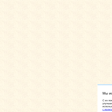
Мы и
C их по
улучшая
использ
с полит