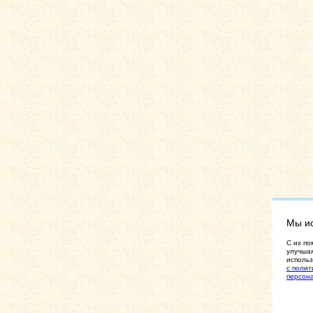
Мы и
C их по
улучшая
использ
с полит
персон