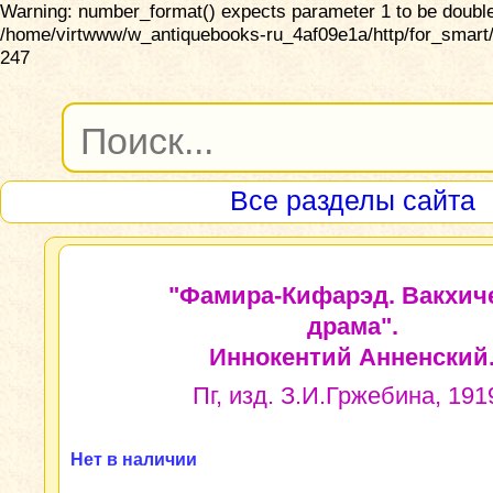
Warning: number_format() expects parameter 1 to be double,
/home/virtwww/w_antiquebooks-ru_4af09e1a/http/for_smart/
247
Все разделы сайта
"Фамира-Кифарэд. Вакхич
драма".
Иннокентий Анненский
Пг, изд. З.И.Гржебина, 1919
Нет в наличии