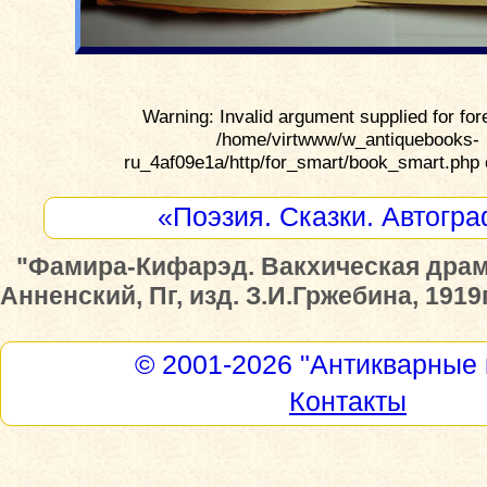
Warning: Invalid argument supplied for for
/home/virtwww/w_antiquebooks-
ru_4af09e1a/http/for_smart/book_smart.php 
«Поэзия. Сказки. Автогр
"Фамира-Кифарэд. Вакхическая драм
Анненский, Пг, изд. З.И.Гржебина, 1919г
© 2001-2026
"Антикварные 
Контакты