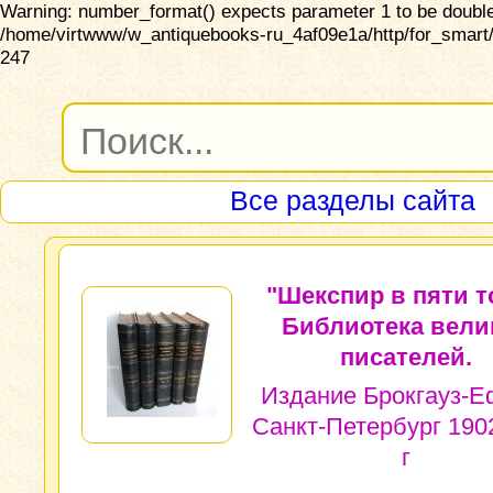
Warning: number_format() expects parameter 1 to be double,
/home/virtwww/w_antiquebooks-ru_4af09e1a/http/for_smart/
247
Все разделы сайта
"Шекспир в пяти т
Библиотека вели
писателей.
Издание Брокгауз-Е
Санкт-Петербург 190
г