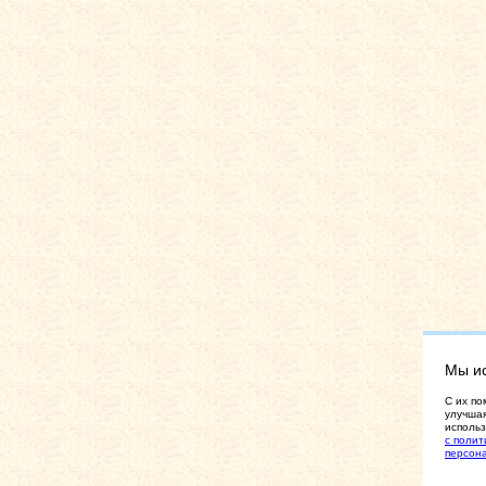
Мы и
C их по
улучшая
использ
с полит
персон