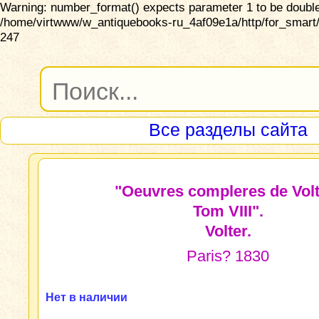
Warning: number_format() expects parameter 1 to be double,
/home/virtwww/w_antiquebooks-ru_4af09e1a/http/for_smart/
247
Все разделы сайта
"Oeuvres compleres de Volt
Tom VIII".
Volter.
Paris? 1830
Нет в наличии