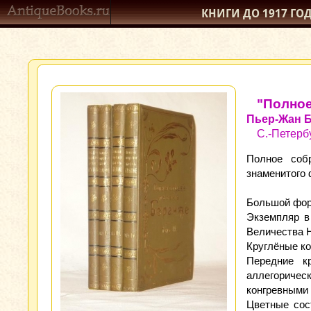
КНИГИ ДО 1917
ГО
"Полное
Пьер-Жан 
С.-Петерб
Полное соб
знаменитого 
Большой форм
Экземпляр в
Величества Н
Круглёные ко
Передние к
аллегоричес
конгревными 
Цветные сос