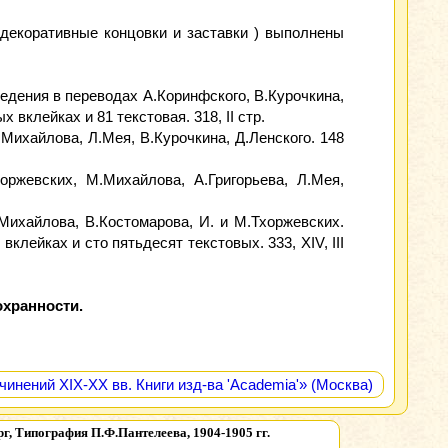
декоративные концовки и заставки ) выполнены
едения в переводах А.Коринфского, В.Курочкина,
вклейках и 81 текстовая. 318, II стр.
Михайлова, Л.Мея, В.Курочкина, Д.Ленского. 148
ржевских, М.Михайлова, А.Григорьева, Л.Мея,
Михайлова, В.Костомарова, И. и М.Тхоржевских.
клейках и сто пятьдесят текстовых. 333, XIV, III
охранности.
инений XIX-XX вв. Книги изд-ва 'Academia'» (Москва)
г, Типография П.Ф.Пантелеева, 1904-1905 гг.