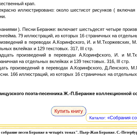
жественный крап.
екрасно иллюстрировано: около шестисот рисунков ( включая 
ни.
чаниями ). Песни Беранже: включает шестьдесят четыре произв
гейма. 79 иллюстраций, из которых 16 страничных на отдельных 
оизведений в переводах А.Коринфского, И. и М.Тхоржевских, М.
ных вклейках и 129 текстовых. 317, III стр.
цать произведений в переводах А.Коринфского, И. и М.Тхо
аничная на отдельных вклейках и 139 текстовых. 316, III стр.
ать произведений в переводах А.Коринфского, Д.Ленского, М.
сни. 166 иллюстраций, из которых 16 страничных на отдельных в
анцузского поэта-песенника Ж.-П.Беранже коллекционной с
Купить книгу
«Собрания соч
Каталог:
собрание песен Беранже в четырёх томах". Пьер-Жан Беранже. С.-Петербур