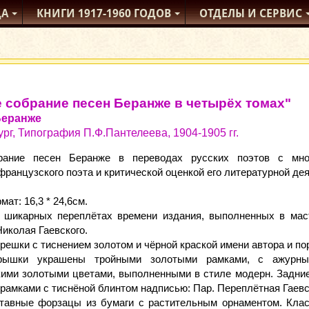
ДА
КНИГИ
1917-1960
ГОДОВ
ОТДЕЛЫ
И СЕРВИС
 собрание песен Беранже в четырёх томах"
Беранже
ург, Типография П.Ф.Пантелеева, 1904-1905 гг.
рание песен Беранже в переводах русских поэтов с мно
французского поэта и критической оценкой его литературной де
ат: 16,3 * 24,6см.
 шикарных переплётах времени издания, выполненных в мас
иколая Гаевского.
решки с тиснением золотом и чёрной краской имени автора и по
рышки украшены тройными золотыми рамками, с ажурным
кими золотыми цветами, выполненными в стиле модерн. Задн
рамками с тиснёной блинтом надписью: Пар. Переплётная Гаев
тавные форзацы из бумаги с растительным орнаментом. Клас