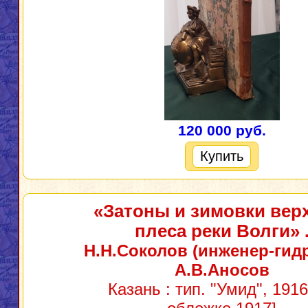
120 000 руб.
Купить
«Затоны и зимовки вер
плеса реки Волги»
Н.Н.Соколов (инженер-гидр
А.В.Аносов
Казань : тип. "Умид", 1916