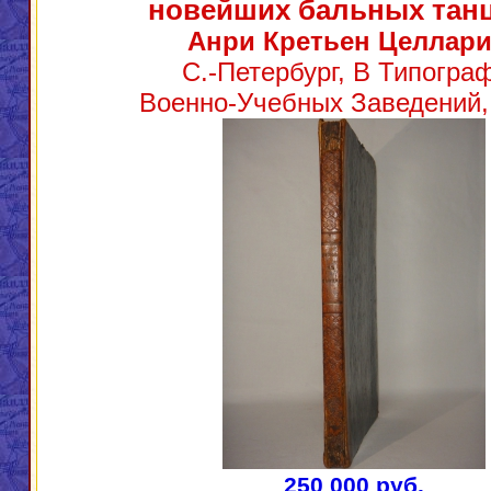
новейших бальных тан
Анри Кретьен Целлари
С.-Петербург, В Типогра
Военно-Учебных Заведений, 
250 000 руб.