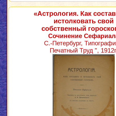
«Астрология. Как состав
истолковать свой
собственный гороско
Сочинение Сефариал
С.-Петербург, Типографи
Печатный Труд ", 1912г