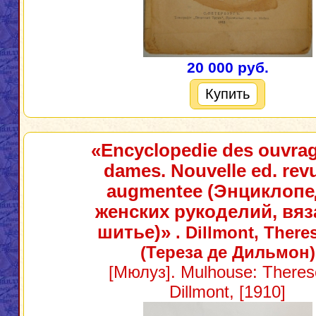
20 000 руб.
Купить
«Encyclopedie des ouvra
dames. Nouvelle ed. revu
augmentee (Энциклоп
женских рукоделий, вяз
шитье)»
. Dillmont, There
(Тереза де Дильмон)
[Мюлуз]. Mulhouse: Theres
Dillmont, [1910]