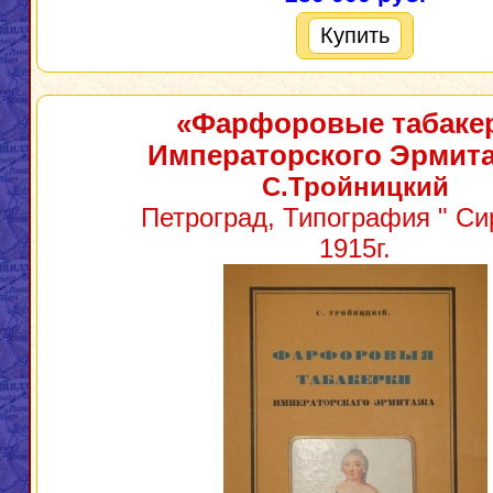
Купить
«Фарфоровые табаке
Императорского Эрмит
С.Тройницкий
Петроград, Типография " Сир
1915г.