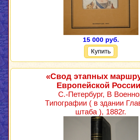
15 000 руб.
Купить
«Свод этапных маршр
Европейской Росси
С.-Петербург, В Военно
Типографии ( в здании Гла
штаба ), 1882г.