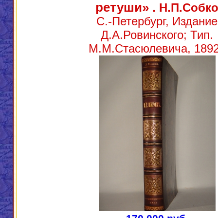
ретуши»
. Н.П.Собк
С.-Петербург, Издание
Д.А.Ровинского; Тип.
М.М.Стасюлевича, 1892