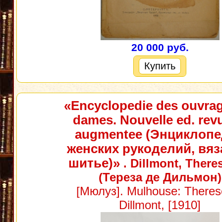
20 000 руб.
Купить
«Encyclopedie des ouvra
dames. Nouvelle ed. revu
augmentee (Энциклоп
женских рукоделий, вяз
шитье)»
. Dillmont, There
(Тереза де Дильмон)
[Мюлуз]. Mulhouse: Theres
Dillmont, [1910]