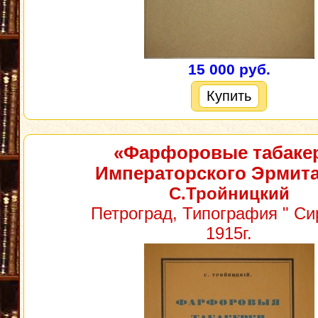
15 000 руб.
Купить
«Фарфоровые табаке
Императорского Эрмит
С.Тройницкий
Петроград, Типография " Сир
1915г.