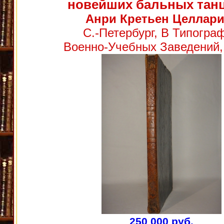
новейших бальных тан
Анри Кретьен Целлари
С.-Петербург, В Типогра
Военно-Учебных Заведений, 
250 000 руб.