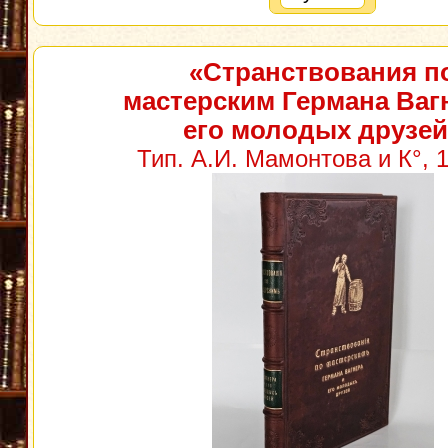
«Странствования п
мастерским Германа Ваг
его молодых друзей
Тип. А.И. Мамонтова и К°, 1