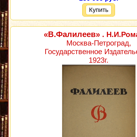
Купить
«В.Фалилеев»
. Н.И.Ро
Москва-Петроград,
Государственное Издатель
1923г.