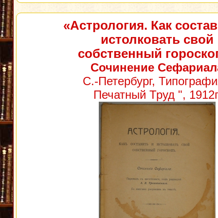
«Астрология. Как состав
истолковать свой
собственный гороско
Сочинение Сефариал
С.-Петербург, Типографи
Печатный Труд ", 1912г