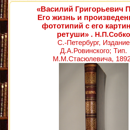
«Василий Григорьевич П
Его жизнь и произведени
фототипий с его картин
ретуши»
. Н.П.Собк
С.-Петербург, Издание
Д.А.Ровинского; Тип.
М.М.Стасюлевича, 1892