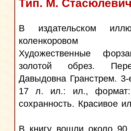
Тип. М. Стасюлевича
В издательском иллюс
коленкоровом п
Художественные форза
золотой обрез. Пер
Давыдовна Гранстрем. 3-е 
17 л. ил.: ил., формат
сохранность. Красивое и
В книгу вошли около 90