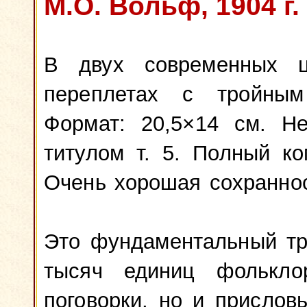
М.О. Вольф, 1904 г.
В двух современных це
переплетах с тройным
Формат: 20,5×14 см. Н
титулом т. 5. Полный ком
Очень хорошая сохраннос
Это фундаментальный тр
тысяч единиц фолькло
поговорки, но и присловь