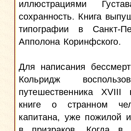
иллюстрациями Густ
сохранность. Книга вып
типографии в Санкт-Пе
Апполона Коринфского.
Для написания бессмерт
Кольридж воспользо
путешественника XVIII 
книге о странном че
капитана, уже пожилой 
в призраков. Когда в 