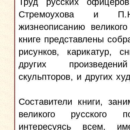
Труд русских офицеров
Стремоухова и П.Н
жизнеописанию великого
книге представлены собра
рисунков, карикатур, с
других произведени
скульпторов, и других ху
Составители книги, зан
великого русского п
интересуясь всем, и