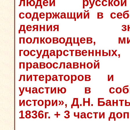
людей русско
содержащий в себ
деяния знам
полководцев, 
государственны
православной 
литераторов и 
участию в собы
истори», Д.Н. Бант
1836г. + 3 части до