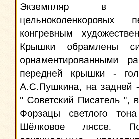
Экземпляр в изы
цельноколенкоровых
конгревным художестве
Крышки обрамлены си
орнаментированными ра
передней крышки - го
А.С.Пушкина, на задней 
" Советский Писатель ",
Форзацы светлого тона
Шёлковое ляссе. По