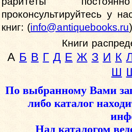
раритеты постоян
проконсультируйтесь у на
книг: (
info@antiquebooks.ru
)
Книги распред
А
Б
В
Г
Д
Е
Ж
З
И
К
Ш
По выбранному Вами зап
либо каталог наход
инф
Над каталогом вед