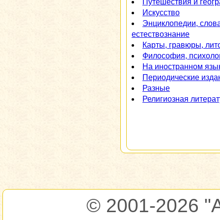
Путешествия и геог
Искусство
Энциклопедии, слов
естествознание
Карты, гравюры, ли
Философия, психоло
На иностранном язы
Периодические изда
Разные
Религиозная литера
© 2001-2026
"