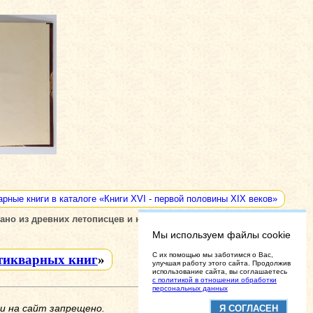
арные книги в каталоге «Книги XVI - первой половины XIX веков»
рано из древних летописцев и новых историй с приложением
Мы используем файлы cookie
C их помощью мы заботимся о Вас,
тикварных книг
»
улучшая работу этого сайта. Продолжив
использование сайта, вы соглашаетесь
с политикой в отношении обработки
персональных данных
и на сайт запрещено.
Я СОГЛАСЕН