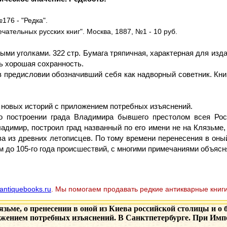
176 - "Редка".
ечательных русских книг". Москва, 1887, №1 - 10 руб.
ми уголками. 322 стр. Бумага тряпичная, характерная для изда
ь хорошая сохранность.
 предисловии обозначивший себя как надворный советник. Книг
 новых историй с приложением потребных изъяснений.
о построении града Владимира бывшего престолом всея Рос
адимир, построил град названный по его имени не на Клязьме,
а из древних летописцев. По тому времени перенесения в оны
м до 105-го года происшествий, с многими примечаниями объяс
antiquebooks.ru
. Мы помогаем продавать редкие антикварные книги
зьме, о пренесении в оной из Киева российской столицы и о
ожением потребных изъяснений. В Санктпетербурге. При Импе