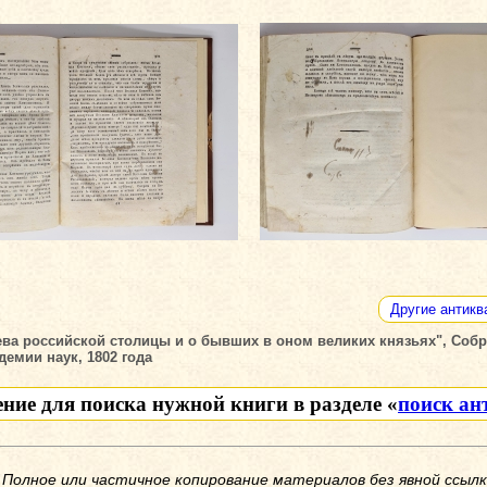
Другие антикв
иева российской столицы и о бывших в оном великих князьях", Cоб
емии наук, 1802 года
ение для поиска нужной книги в разделе «
поиск ан
 Полное или частичное копирование материалов без явной ссылк