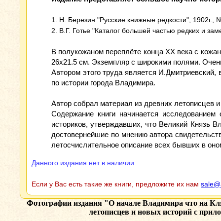
1. Н. Березин "Русские книжные редкости", 1902г., №
2. В.Г. Готье "Каталог большей частью редких и зам
В полукожаном переплёте конца XX века с кожаны
26x21.5 см. Экземпляр с широкими полями. Очен
Автором этого труда является И.Дмитриевский, в
по истории города Владимира.
Автор собрал материал из древних летописцев и
Содержание книги начинается исследованием 
историков, утверждавших, что Великий Князь Вл
достовернейшие по мнению автора свидетельств
летосчислительное описание всех бывших в оно
Данного издания нет в наличии
Если у Вас есть такие же книги, предложите их нам
sale@
Фотографии издания
"О начале Владимира что на Кля
летописцев и новых историй с прил