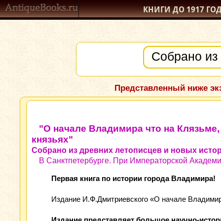
КНИГИ ДО 1917
ГО
Представленный ниже экз
"О начале Владимира что на Клязьме,
князьях"
Cобрано из древних летописцев и новых исто
В Санктпетербурге. При Императорской Академии
Первая книга по истории города Владимира!
Издание И.Ф.Дмитриевского «О начале Владимира
Издание представляет большое научно-истори