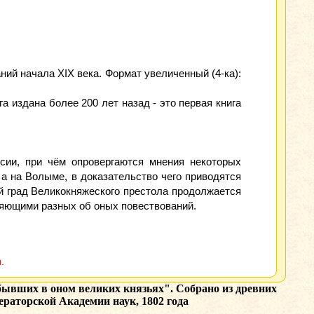
ний начала XIX века. Формат увеличенный (4-ка):
а издана более 200 лет назад - это первая книга
сии, при чём опровергаются мнения некоторых
 а на Волыме, в доказательство чего приводятся
й град Великокняжеского престола продолжается
няющими разных об оных повествований.
.
 бывших в оном великих князьях". Cобрано из древних
раторской Академии наук, 1802 года