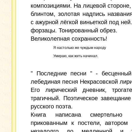
композициями. На лицевой стороне,
блинтом, золотая надпись названи
с ажурной лёгкой виньеткой под ней
форзацы. Тонированный обрез.
Великолепная сохранность!
Я настолько же чуждым народу
Умираю, как жить начинал.
" Последние песни " - бесценный
лебединая песня Некрасовской лири
Его лирический дневник, трогат
трагичный. Поэтическое завещание
русского поэта.
Книга написана смертельно б
прикованным к постели, автором 
незадолго до медленной и тя