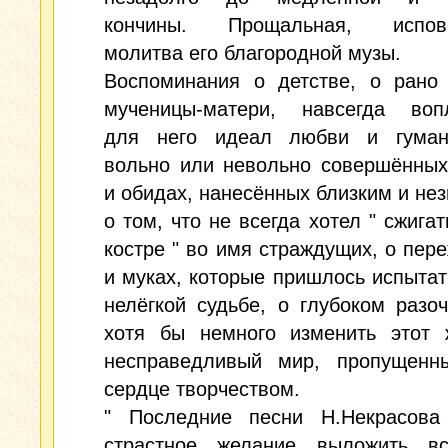
кончины. Прощальная, испове
молитва его благородной музы.
Воспоминания о детстве, о рано
мученицы-матери, навсегда воп
для него идеал любви и гуман
вольно или невольно совершённых
и обидах, нанесённых близким и не
о том, что не всегда хотел " сжигат
костре " во имя страждущих, о пер
и муках, которые пришлось испытат
нелёгкой судьбе, о глубоком разо
хотя бы немного изменить этот ж
несправедливый мир, пропущенн
сердце творчеством.
" Последние песни Н.Некрасова
страстное желание выложить в