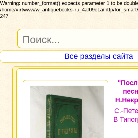
Warning: number_format() expects parameter 1 to be double,
/home/virtwww/w_antiquebooks-ru_4af09e1a/http/for_smart/
247
Все разделы сайта
"Посл
песн
Н.Некр
С.-Пете
В Типо