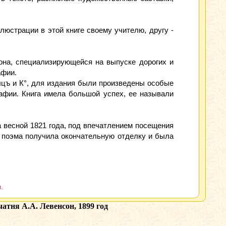
юстрации в этой книге своему учителю, другу -
она, специализирующейся на выпуске дорогих и
афии.
цъ и К°, для издания были произведены особые
рафии. Книга имела большой успех, ее называли
 весной 1821 года, под впечатлением посещения
а поэма получила окончательную отделку и была
.
атня А.А. Левенсон, 1899 год