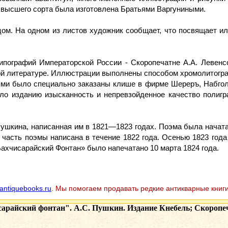
 высшего сорта была изготовлена Братьями Варгуниными.
. На одном из листов художник сообщает, что посвящает илл
ипографий Императорской России - Скоропечатне А.А. Левенс
ой литературе. Иллюстрации выполнены способом хромолитогр
лями было специально заказаны клише в фирме Шереръ, Набгол
ало изданию изысканность и непревзойденное качество полиг
ушкина, написанная им в 1821—1823 годах. Поэма была начата
я часть поэмы написана в течение 1822 года. Осенью 1823 год
Бахчисарайский Фонтан» было напечатано 10 марта 1824 года.
antiquebooks.ru
. Мы помогаем продавать редкие антикварные книги
арайский фонтан". А.С. Пушкин. Издание Кнебель; Скоропеч