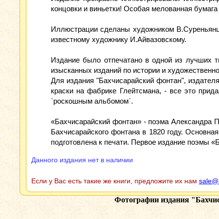
концовки и виньетки! Особая мелованная бумага
Иллюстрации сделаны художником В.Суреньянцом
известному художнику И.Айвазовскому.
Издание было отпечатано в одной из лучших т
изысканных изданий по истории и художественн
Для издания "Бахчисарайский фонтан", издате
краски на фабрике Глейтсмана, - все это прид
`роскошным альбомом`.
«Бахчисарайский фонтан» - поэма Александра П
Бахчисарайского фонтана в 1820 году. Основна
подготовлена к печати. Первое издание поэмы «
Данного издания нет в наличии
Если у Вас есть такие же книги, предложите их нам
sale@
Фотографии издания
"Бахчис